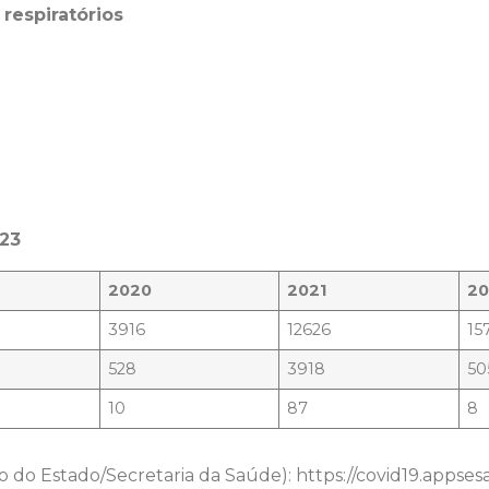
respiratórios
023
2020
2021
2
3916
12626
15
528
3918
50
10
87
8
o Estado/Secretaria da Saúde): https://covid19.appsesa.