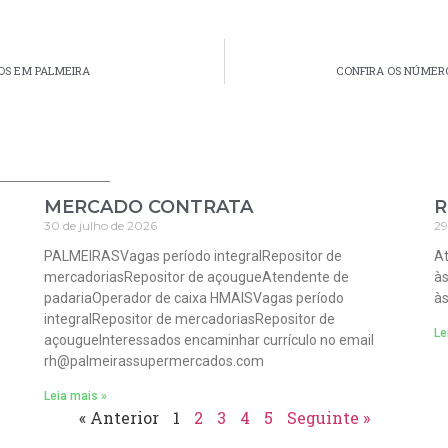
OS EM PALMEIRA
CONFIRA OS NÚMERO
MERCADO CONTRATA
R
30 de julho de 2026
29
PALMEIRASVagas período integralRepositor de
At
mercadoriasRepositor de açougueAtendente de
às
padariaOperador de caixa HMAISVagas período
às
integralRepositor de mercadoriasRepositor de
Le
açougueInteressados encaminhar currículo no email
rh@palmeirassupermercados.com
Leia mais »
« Anterior
1
2
3
4
5
Seguinte »