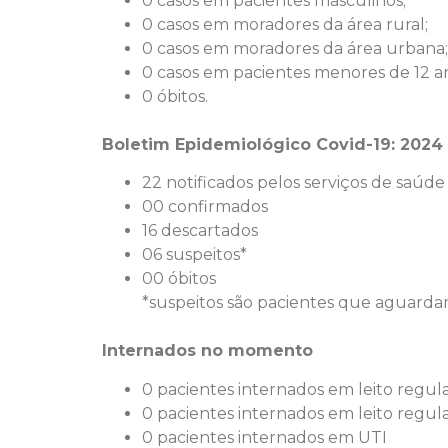
0 casos em pacientes masculinos;
0 casos em moradores da área rural;
0 casos em moradores da área urbana;
0 casos em pacientes menores de 12 a
0 óbitos.
Boletim Epidemiológico Covid-19: 2024
22 notificados pelos serviços de saúde
00 confirmados
16 descartados
06 suspeitos*
00 óbitos
*suspeitos são pacientes que aguard
Internados no momento
0 pacientes internados em leito regul
0 pacientes internados em leito regul
0 pacientes internados em UTI