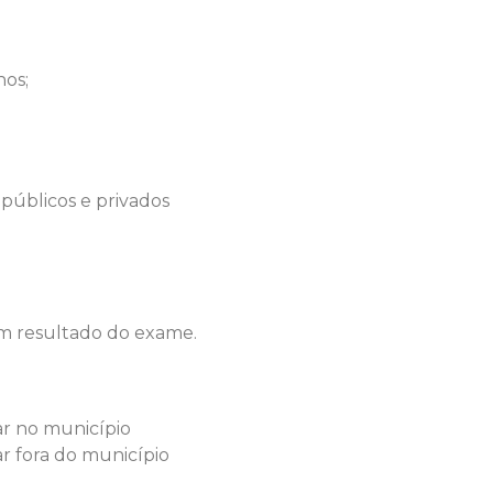
nos;
 públicos e privados
am resultado do exame.
ar no município
ar fora do município