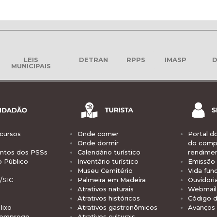
LEIS
DETRAN
RPPS
IMASP
D
MUNICIPAIS
cursos
Onde comer
Portal d
Onde dormir
do comp
tos dos PSSs
Calendário turístico
rendime
o Público
Inventário turístico
Emissão 
Museu Cemitério
Vida func
/SIC
Palmeira em Madeira
Ouvidori
Atrativos naturais
Webmail 
Atrativos históricos
Código d
lixo
Atrativos gastronômicos
Avanços
 emprego
Atrativos culturais