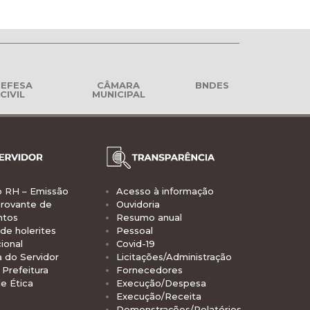
EFESA
CÂMARA
BNDES
CIVIL
MUNICIPAL
o RH – Emissão
Acesso à informação
rovante de
Ouvidoria
ntos
Resumo anual
de holerites
Pessoal
ional
Covid-19
a do Servidor
Licitações/Administração
Prefeitura
Fornecedores
e Ética
Execução/Despesa
Execução/Receita
Demonstrações/Relatórios