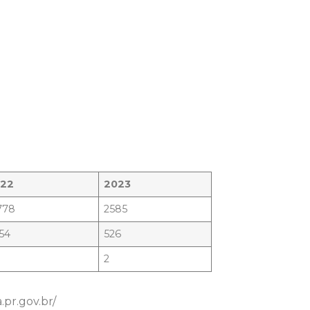
022
2023
778
2585
54
526
2
pr.gov.br/