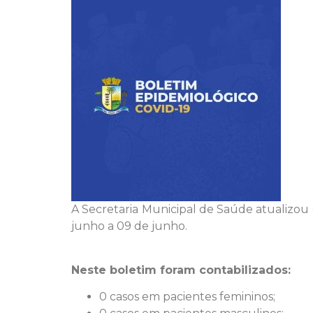
A Secretaria Municipal de Saúde atualizou 
junho a 09 de junho.
Neste boletim foram contabilizados:
0 casos em pacientes femininos;