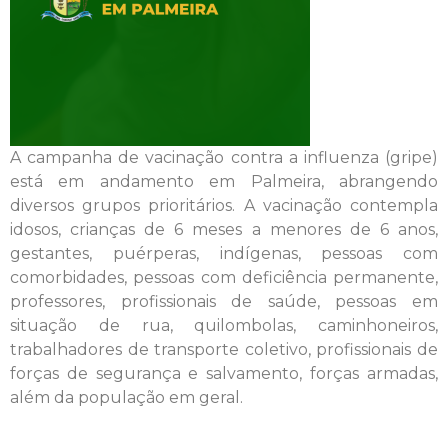
A campanha de vacinação contra a influenza (gripe)
está em andamento em Palmeira, abrangendo
diversos grupos prioritários. A vacinação contempla
idosos, crianças de 6 meses a menores de 6 anos,
gestantes, puérperas, indígenas, pessoas com
comorbidades, pessoas com deficiência permanente,
professores, profissionais de saúde, pessoas em
situação de rua, quilombolas, caminhoneiros,
trabalhadores de transporte coletivo, profissionais de
forças de segurança e salvamento, forças armadas,
além da população em geral.