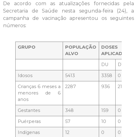
De acordo com as atualizações fornecidas pela
Secretaria de Saúde nesta segunda-feira (24), a
campanha de vacinação apresentou os seguintes
números:
GRUPO
POPULAÇÃO
DOSES
ALVO
APLICADAS
DU
D1
D2
Idosos
5413
3358
0
0
Crianças 6 meses a
2287
936
218
91
menores de 6
anos
Gestantes
348
159
0
0
Puérperas
57
10
0
0
Indígenas
12
0
0
0