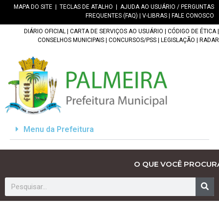
MAPA DO SITE
|
TECLAS DE ATALHO
|
AJUDA AO USUÁRIO / PERGUNTAS
FREQUENTES (FAQ)
|
V-LIBRAS
|
FALE CONOSCO
DIÁRIO OFICIAL
|
CARTA DE SERVIÇOS AO USUÁRIO
|
CÓDIGO DE ÉTICA
|
CONSELHOS MUNICIPAIS
|
CONCURSOS/PSS
|
LEGISLAÇÃO
|
RADAR
Menu da Prefeitura
O QUE VOCÊ PROCUR