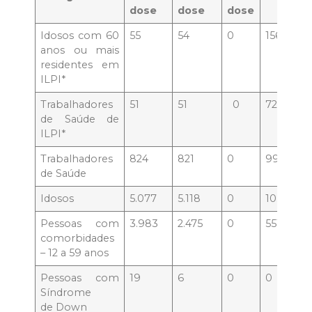
dose
dose
dose
Idosos com 60
55
54
0
156
anos ou mais
residentes em
ILPI*
Trabalhadores
51
51
0
72
de Saúde de
ILPI*
Trabalhadores
824
821
0
994
de Saúde
Idosos
5.077
5.118
0
10.177
Pessoas com
3.983
2.475
0
551
comorbidades
– 12 a 59 anos
Pessoas com
19
6
0
0
Síndrome
de Down