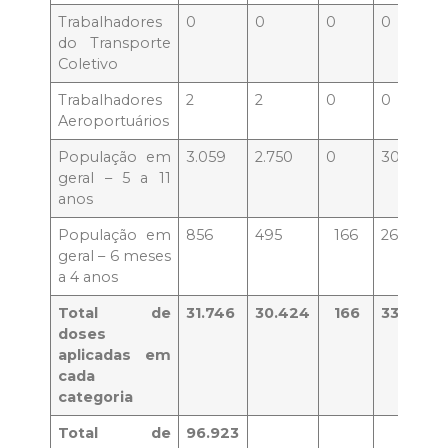
Trabalhadores
0
0
0
0
do Transporte
Coletivo
Trabalhadores
2
2
0
0
Aeroportuários
População em
3.059
2.750
0
301
geral – 5 a 11
anos
População em
856
495
166
26
geral – 6 meses
a 4 anos
Total de
31.746
30.424
166
33.399
doses
aplicadas em
cada
categoria
Total de
96.923