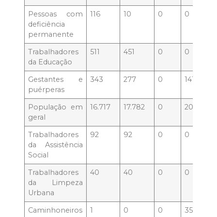
Pessoas com
116
10
0
0
deficiência
permanente
Trabalhadores
511
451
0
0
da Educação
Gestantes e
343
277
0
141
puérperas
População em
16.717
17.782
0
20.625
geral
Trabalhadores
92
92
0
0
da Assistência
Social
Trabalhadores
40
40
0
0
da Limpeza
Urbana
Caminhoneiros
1
0
0
356