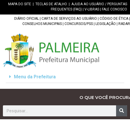
MAPA DO SITE
|
TECLAS DE ATALHO
|
AJUDA AO USUÁRIO / PERGUNTAS
FREQUENTES (FAQ)
|
V-LIBRAS
|
FALE CONOSCO
DIÁRIO OFICIAL
|
CARTA DE SERVIÇOS AO USUÁRIO
|
CÓDIGO DE ÉTICA
|
CONSELHOS MUNICIPAIS
|
CONCURSOS/PSS
|
LEGISLAÇÃO
|
RADAR
Menu da Prefeitura
O QUE VOCÊ PROCUR