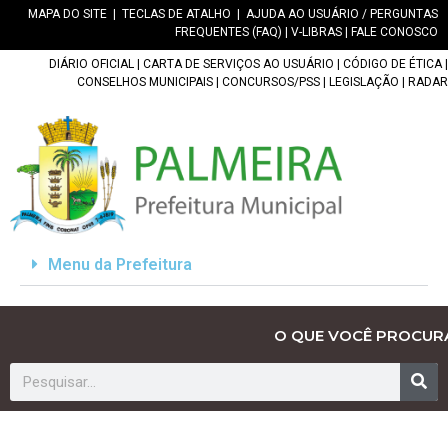
MAPA DO SITE
|
TECLAS DE ATALHO
|
AJUDA AO USUÁRIO / PERGUNTAS
FREQUENTES (FAQ)
|
V-LIBRAS
|
FALE CONOSCO
DIÁRIO OFICIAL
|
CARTA DE SERVIÇOS AO USUÁRIO
|
CÓDIGO DE ÉTICA
|
CONSELHOS MUNICIPAIS
|
CONCURSOS/PSS
|
LEGISLAÇÃO
|
RADAR
Menu da Prefeitura
O QUE VOCÊ PROCUR