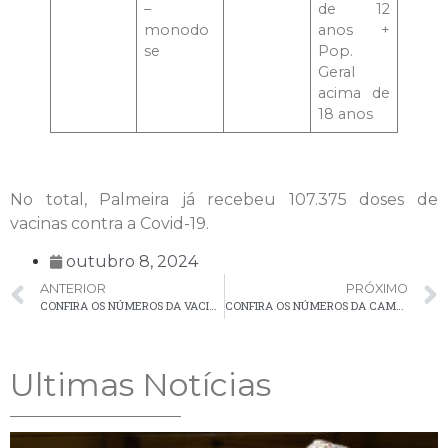
–
de 12
monodo
anos +
se
Pop.
Geral
acima de
18 anos
No total, Palmeira já recebeu 107.375 doses de
vacinas contra a Covid-19.
outubro 8, 2024
ANTERIOR
PRÓXIMO
CONFIRA OS NÚMEROS DA VACINAÇÃO CONTRA A COVID-19 EM PALMEIRA
CONFIRA OS NÚMEROS DA CAMPANHA DE VACINAÇÃO CONTRA INFLUENZA EM PALMEIRA
Ultimas Notícias