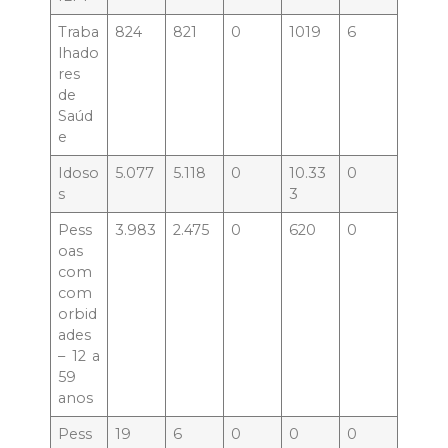
Traba
824
821
0
1019
6
lhado
res
de
Saúd
e
Idoso
5.077
5.118
0
10.33
0
s
3
Pess
3.983
2.475
0
620
0
oas
com
com
orbid
ades
– 12 a
59
anos
Pess
19
6
0
0
0