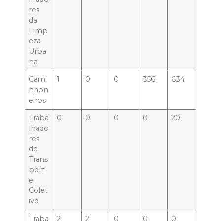
res
da
Limp
eza
Urba
na
Cami
1
0
0
356
634
nhon
eiros
Traba
0
0
0
0
20
lhado
res
do
Trans
port
e
Colet
ivo
Traba
2
2
0
0
0