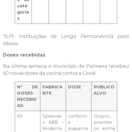
cate
goria
s
*ILPI: Instituições de Longa Permanência para
Idosos
Doses recebidas
Na última semana o município de Palmeira recebeu
60 novas doses da vacina contra a Covid.
Nº DE
FABRICA
DOSE
PÚBLICO
DOSES
NTE
ALVO
RECEBID
AS
60
Spikevax
conform
Grupos
x XBB –
e
prioritári
Moderna
esquema
os acima