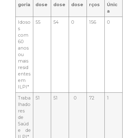
goria
dose
dose
dose
rços
Únic
a
Idoso
55
54
0
156
0
s
com
60
anos
ou
mais
resid
entes
em
ILPI*
Traba
51
51
0
72
1
lhado
res
de
Saúd
e de
ILPI*