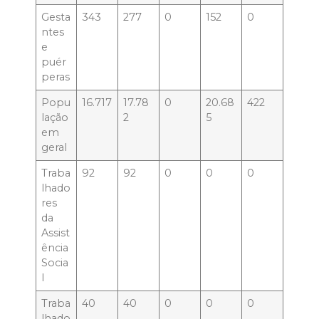
Gesta
343
277
0
152
0
ntes
e
puér
peras
Popu
16.717
17.78
0
20.68
422
lação
2
5
em
geral
Traba
92
92
0
0
0
lhado
res
da
Assist
ência
Socia
l
Traba
40
40
0
0
0
lhado