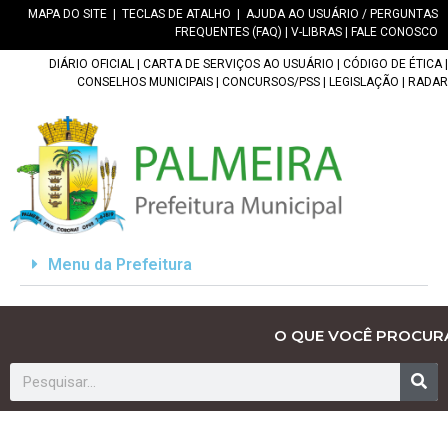
MAPA DO SITE
|
TECLAS DE ATALHO
|
AJUDA AO USUÁRIO / PERGUNTAS
FREQUENTES (FAQ)
|
V-LIBRAS
|
FALE CONOSCO
DIÁRIO OFICIAL
|
CARTA DE SERVIÇOS AO USUÁRIO
|
CÓDIGO DE ÉTICA
|
CONSELHOS MUNICIPAIS
|
CONCURSOS/PSS
|
LEGISLAÇÃO
|
RADAR
Menu da Prefeitura
O QUE VOCÊ PROCUR