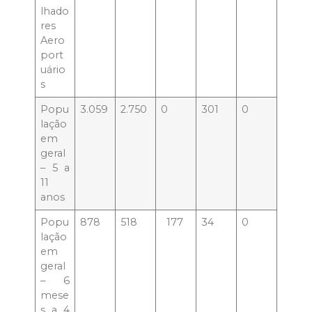
lhado
res
Aero
port
uário
s
Popu
3.059
2.750
0
301
0
lação
em
geral
– 5 a
11
anos
Popu
878
518
177
34
0
lação
em
geral
– 6
mese
s a 4