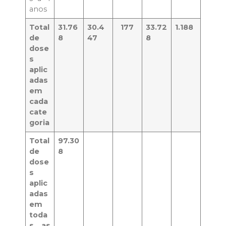
anos
Total
31.76
30.4
177
33.72
1.188
de
8
47
8
dose
s
aplic
adas
em
cada
cate
goria
Total
97.30
de
8
dose
s
aplic
adas
em
toda
s as