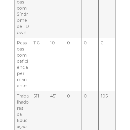
oas
com
Síndr
ome
de D
own
Pess
116
10
0
0
0
oas
com
defici
ência
per
man
ente
Traba
511
451
0
0
105
lhado
res
da
Educ
ação