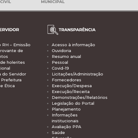
CIVIL
MUNICIPAL
o RH – Emissão
Acesso à informação
rovante de
Ouvidoria
ntos
Resumo anual
de holerites
Pessoal
ional
Covid-19
a do Servidor
Licitações/Administração
Prefeitura
Fornecedores
e Ética
Execução/Despesa
Execução/Receita
Demonstrações/Relatórios
Legislação do Portal
Planejamento
Informações
institucionais
Avaliação PPA
Saúde