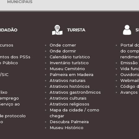
MUNICIPAIS
cursos
Onde comer
Portal d
Onde dormir
do comp
tos dos PSSs
Calendário turístico
rendime
o Público
Inventário turístico
Emissão 
Museu Cemitério
Vida func
/SIC
Palmeira em Madeira
Ouvidori
Atrativos naturais
Webmail 
Atrativos históricos
Código d
lixo
Atrativos gastronômicos
Avanços
 emprego
Atrativos culturais
Serviço ao
Atrativos religiosos
Mapa da cidade / como
de protocolo
chegar
io
Descubra Palmeira
Museu Histórico