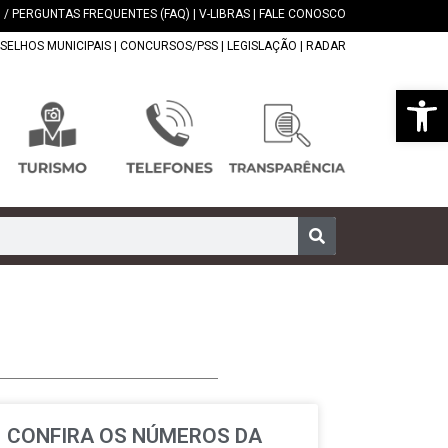
 / PERGUNTAS FREQUENTES (FAQ)
|
V-LIBRAS
|
FALE CONOSCO
SELHOS MUNICIPAIS
|
CONCURSOS/PSS
|
LEGISLAÇÃO
|
RADAR
Abrir 
CONFIRA OS NÚMEROS DA