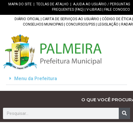
MAPA DO SITE
|
TECLAS DE ATALHO
|
AJUDA AO USUÁRIO / PERGUNTAS
FREQUENTES (FAQ)
|
V-LIBRAS
|
FALE CONOSCO
DIÁRIO OFICIAL
|
CARTA DE SERVIÇOS AO USUÁRIO
|
CÓDIGO DE ÉTICA
|
CONSELHOS MUNICIPAIS
|
CONCURSOS/PSS
|
LEGISLAÇÃO
|
RADAR
Menu da Prefeitura
O QUE VOCÊ PROCUR