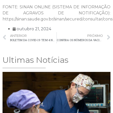
FONTE: SINAN ONLINE (SISTEMA DE INFORMAÇÃO
DE AGRAVOS DE NOTIFICAÇÃO):
https://sinan.saude.gov.br/sinan/secured/consultar/consu
outubro 21, 2024
ANTERIOR
PRÓXIMO
BOLETIM DA COVID-19 TEM 4 NOVOS CASO EM PALMEIRA NA ÚLTIMA SEMANA
CONFIRA OS NÚMEROS DA VACINAÇÃO CONTRA A COVID-19 EM PALMEIRA
Ultimas Notícias