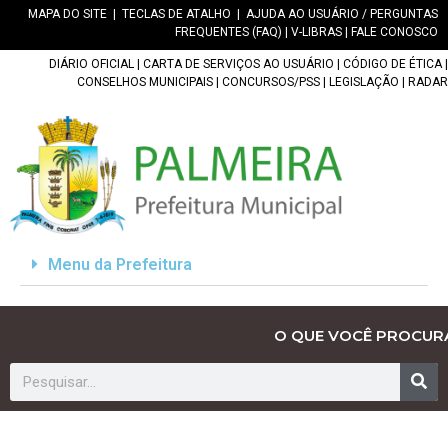
MAPA DO SITE
|
TECLAS DE ATALHO
|
AJUDA AO USUÁRIO / PERGUNTAS
FREQUENTES (FAQ)
|
V-LIBRAS
|
FALE CONOSCO
DIÁRIO OFICIAL
|
CARTA DE SERVIÇOS AO USUÁRIO
|
CÓDIGO DE ÉTICA
|
CONSELHOS MUNICIPAIS
|
CONCURSOS/PSS
|
LEGISLAÇÃO
|
RADAR
Menu da Prefeitura
O QUE VOCÊ PROCUR