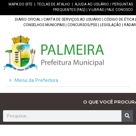
MAPA DO SITE
|
TECLAS DE ATALHO
|
AJUDA AO USUÁRIO / PERGUNTAS
FREQUENTES (FAQ)
|
V-LIBRAS
|
FALE CONOSCO
DIÁRIO OFICIAL
|
CARTA DE SERVIÇOS AO USUÁRIO
|
CÓDIGO DE ÉTICA
|
CONSELHOS MUNICIPAIS
|
CONCURSOS/PSS
|
LEGISLAÇÃO
|
RADAR
Menu da Prefeitura
O QUE VOCÊ PROCUR