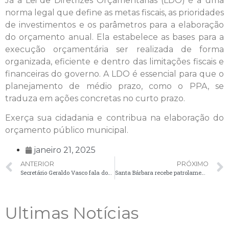
Já a Lei de Diretrizes Orçamentárias (LDO) é a uma
norma legal que define as metas fiscais, as prioridades
de investimentos e os parâmetros para a elaboração
do orçamento anual. Ela estabelece as bases para a
execução orçamentária ser realizada de forma
organizada, eficiente e dentro das limitações fiscais e
financeiras do governo. A LDO é essencial para que o
planejamento de médio prazo, como o PPA, se
traduza em ações concretas no curto prazo.
Exerça sua cidadania e contribua na elaboração do
orçamento público municipal.
janeiro 21, 2025
ANTERIOR
PRÓXIMO
Secretário Geraldo Vasco fala dos projetos e desafios para as estradas e infraestrutura rural
Santa Bárbara recebe patrolamento para melhoria da via
Ultimas Notícias