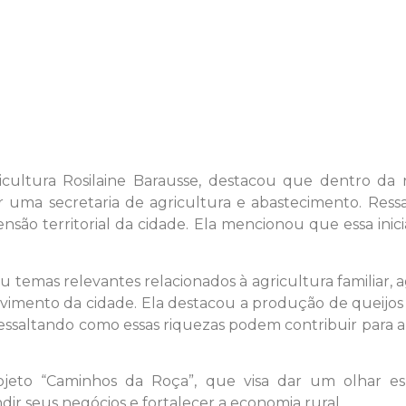
ricultura Rosilaine Barausse, destacou que dentro da r
r uma secretaria de agricultura e abastecimento. Ress
são territorial da cidade. Ela mencionou que essa inicia
 temas relevantes relacionados à agricultura familiar, a
vimento da cidade. Ela destacou a produção de queijos 
ressaltando como essas riquezas podem contribuir para a 
ojeto “Caminhos da Roça”, que visa dar um olhar es
r seus negócios e fortalecer a economia rural.