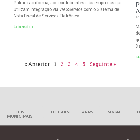
Palmeira informa, aos contribuintes e às empresas que
P
utilizam integração via WebService com o Sistema de
A
Nota Fiscal de Serviços Eletrônica
17
Ma
Leia mais »
de
qu
Da
Le
« Anterior
1
2
3
4
5
Seguinte »
LEIS
DETRAN
RPPS
IMASP
D
MUNICIPAIS