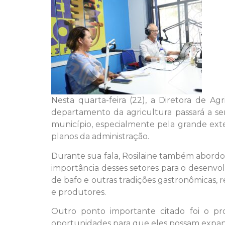
Nesta quarta-feira (22), a Diretora de Ag
departamento da agricultura passará a se
município, especialmente pela grande exten
planos da administração.
Durante sua fala, Rosilaine também abordou
importância desses setores para o desenvol
de bafo e outras tradições gastronômicas, 
e produtores.
Outro ponto importante citado foi o pr
oportunidades para que eles possam expandi