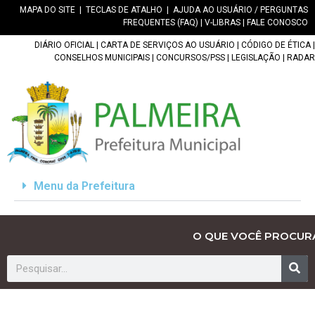
MAPA DO SITE
|
TECLAS DE ATALHO
|
AJUDA AO USUÁRIO / PERGUNTAS
FREQUENTES (FAQ)
|
V-LIBRAS
|
FALE CONOSCO
DIÁRIO OFICIAL
|
CARTA DE SERVIÇOS AO USUÁRIO
|
CÓDIGO DE ÉTICA
|
CONSELHOS MUNICIPAIS
|
CONCURSOS/PSS
|
LEGISLAÇÃO
|
RADAR
Menu da Prefeitura
O QUE VOCÊ PROCUR