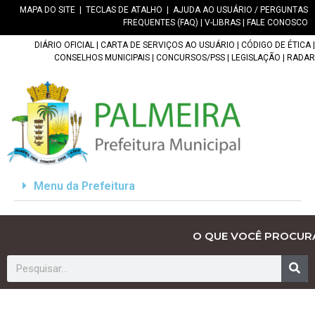
MAPA DO SITE
|
TECLAS DE ATALHO
|
AJUDA AO USUÁRIO / PERGUNTAS
FREQUENTES (FAQ)
|
V-LIBRAS
|
FALE CONOSCO
DIÁRIO OFICIAL
|
CARTA DE SERVIÇOS AO USUÁRIO
|
CÓDIGO DE ÉTICA
|
CONSELHOS MUNICIPAIS
|
CONCURSOS/PSS
|
LEGISLAÇÃO
|
RADAR
Menu da Prefeitura
O QUE VOCÊ PROCUR