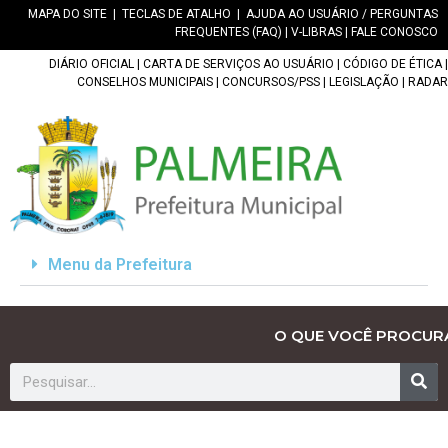
MAPA DO SITE
|
TECLAS DE ATALHO
|
AJUDA AO USUÁRIO / PERGUNTAS
FREQUENTES (FAQ)
|
V-LIBRAS
|
FALE CONOSCO
DIÁRIO OFICIAL
|
CARTA DE SERVIÇOS AO USUÁRIO
|
CÓDIGO DE ÉTICA
|
CONSELHOS MUNICIPAIS
|
CONCURSOS/PSS
|
LEGISLAÇÃO
|
RADAR
Menu da Prefeitura
O QUE VOCÊ PROCUR