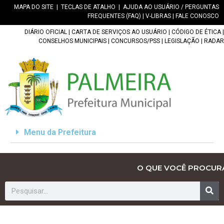
MAPA DO SITE
|
TECLAS DE ATALHO
|
AJUDA AO USUÁRIO / PERGUNTAS
FREQUENTES (FAQ)
|
V-LIBRAS
|
FALE CONOSCO
DIÁRIO OFICIAL
|
CARTA DE SERVIÇOS AO USUÁRIO
|
CÓDIGO DE ÉTICA
|
CONSELHOS MUNICIPAIS
|
CONCURSOS/PSS
|
LEGISLAÇÃO
|
RADAR
Menu da Prefeitura
O QUE VOCÊ PROCUR