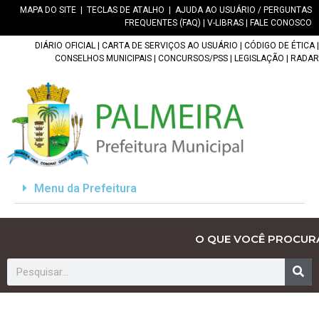
MAPA DO SITE
|
TECLAS DE ATALHO
|
AJUDA AO USUÁRIO / PERGUNTAS
FREQUENTES (FAQ)
|
V-LIBRAS
|
FALE CONOSCO
DIÁRIO OFICIAL
|
CARTA DE SERVIÇOS AO USUÁRIO
|
CÓDIGO DE ÉTICA
|
CONSELHOS MUNICIPAIS
|
CONCURSOS/PSS
|
LEGISLAÇÃO
|
RADAR
Menu da Prefeitura
O QUE VOCÊ PROCUR