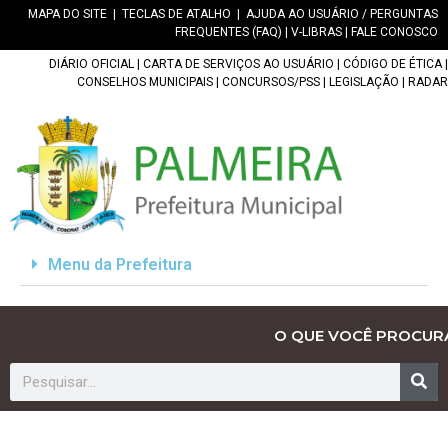
MAPA DO SITE
|
TECLAS DE ATALHO
|
AJUDA AO USUÁRIO / PERGUNTAS
FREQUENTES (FAQ)
|
V-LIBRAS
|
FALE CONOSCO
DIÁRIO OFICIAL
|
CARTA DE SERVIÇOS AO USUÁRIO
|
CÓDIGO DE ÉTICA
|
CONSELHOS MUNICIPAIS
|
CONCURSOS/PSS
|
LEGISLAÇÃO
|
RADAR
Menu da Prefeitura
O QUE VOCÊ PROCUR