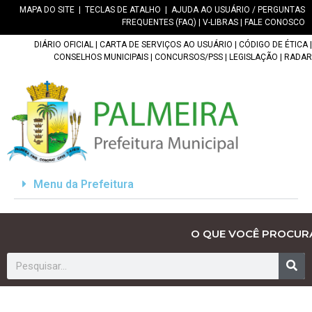
MAPA DO SITE
|
TECLAS DE ATALHO
|
AJUDA AO USUÁRIO / PERGUNTAS
FREQUENTES (FAQ)
|
V-LIBRAS
|
FALE CONOSCO
DIÁRIO OFICIAL
|
CARTA DE SERVIÇOS AO USUÁRIO
|
CÓDIGO DE ÉTICA
|
CONSELHOS MUNICIPAIS
|
CONCURSOS/PSS
|
LEGISLAÇÃO
|
RADAR
Menu da Prefeitura
O QUE VOCÊ PROCUR