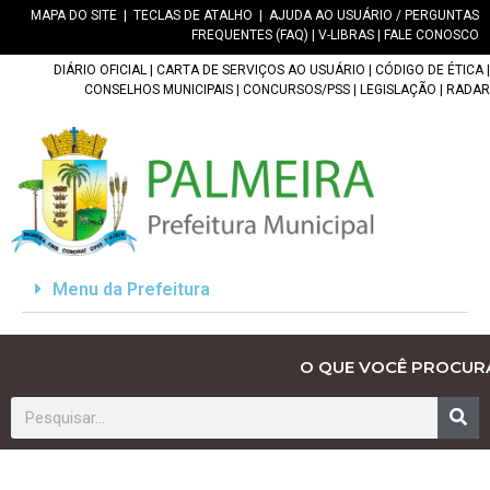
MAPA DO SITE
|
TECLAS DE ATALHO
|
AJUDA AO USUÁRIO / PERGUNTAS
FREQUENTES (FAQ)
|
V-LIBRAS
|
FALE CONOSCO
DIÁRIO OFICIAL
|
CARTA DE SERVIÇOS AO USUÁRIO
|
CÓDIGO DE ÉTICA
|
CONSELHOS MUNICIPAIS
|
CONCURSOS/PSS
|
LEGISLAÇÃO
|
RADAR
Menu da Prefeitura
O QUE VOCÊ PROCUR