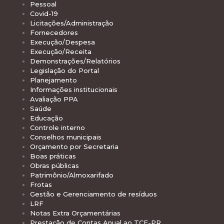
Pessoal
Covid-19
Licitações/Administração
Fornecedores
Execução/Despesa
Execução/Receita
Demonstrações/Relatórios
Legislação do Portal
Planejamento
Informações institucionais
Avaliação PPA
Saúde
Educação
Controle interno
Conselhos municipais
Orçamento por Secretaria
Boas práticas
Obras públicas
Patrimônio/Almoxarifado
Frotas
Gestão e Gerenciamento de resíduos
LRF
Notas Extra Orçamentárias
Prestação de Contas Anual ao TCE-PR