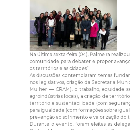
Na última sexta-feira (04), Palmeira reali
comunidade para debater e propor avanços 
os territórios e as cidades”.
As discussões contemplaram temas fundame
nos legislativos, criação da Secretaria 
Mulher — CRAM), o trabalho, equidade sa
agroindústrias locais), a criação de territóri
território e sustentabilidade (com seguran
para igualdade (com formações sobre igual
prevenção ao sofrimento e valorização do t
Durante o evento, foram eleitas as deleg