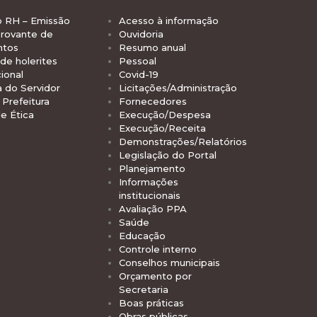
o RH – Emissão
Acesso à informação
rovante de
Ouvidoria
ntos
Resumo anual
de holerites
Pessoal
ional
Covid-19
a do Servidor
Licitações/Administração
Prefeitura
Fornecedores
e Ética
Execução/Despesa
Execução/Receita
Demonstrações/Relatórios
Legislação do Portal
Planejamento
Informações
institucionais
Avaliação PPA
Saúde
Educação
Controle interno
Conselhos municipais
Orçamento por
Secretaria
Boas práticas
Obras públicas