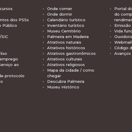
cursos
Onde comer
Portal d
Onde dormir
do comp
tos dos PSSs
Calendário turístico
rendime
o Público
Inventário turístico
Emissão 
Museu Cemitério
Vida func
/SIC
Palmeira em Madeira
Ouvidori
Atrativos naturais
Webmail 
Atrativos históricos
Código d
lixo
Atrativos gastronômicos
Avanços
 emprego
Atrativos culturais
Serviço ao
Atrativos religiosos
Mapa da cidade / como
de protocolo
chegar
io
Descubra Palmeira
Museu Histórico