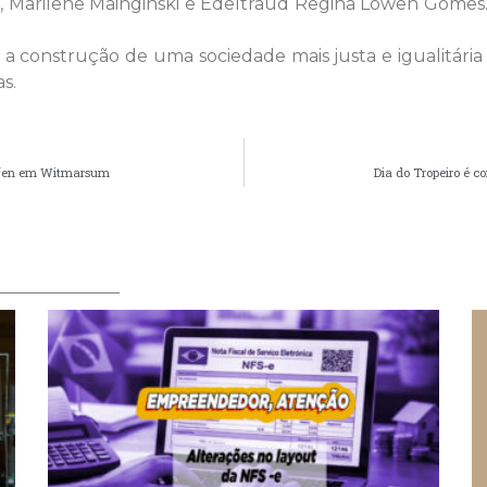
 Marilene Mainginski e Edeltraud Regina Lowen Gomes. 
a a construção de uma sociedade mais justa e igualitári
s.
effen em Witmarsum
Dia do Tropeiro é 