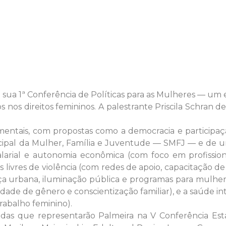
zou sua 1ª Conferência de Políticas para as Mulheres — u
nos direitos femininos. A palestrante Priscila Schran d
ntais, com propostas como a democracia e participação 
Municipal da Mulher, Família e Juventude — SMFJ — e de
larial e autonomia econômica (com foco em profissi
os livres de violência (com redes de apoio, capacitação de p
ça urbana, iluminação pública e programas para mulhere
dade de gênero e conscientização familiar), e a saúde i
rabalho feminino).
adas que representarão Palmeira na V Conferência Esta