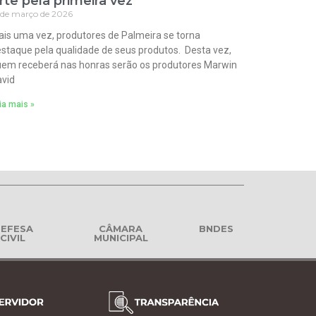
rte pela primeira vez
 de março de 2026
is uma vez, produtores de Palmeira se torna
staque pela qualidade de seus produtos. Desta vez,
em receberá nas honras serão os produtores Marwin
vid
ia mais »
EFESA
CÂMARA
BNDES
CIVIL
MUNICIPAL