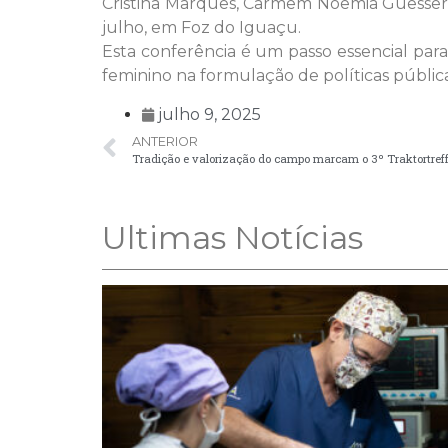
Cristina Marques, Carmem Noemia Guesser,
julho, em Foz do Iguaçu.
Esta conferência é um passo essencial par
feminino na formulação de políticas pública
julho 9, 2025
ANTERIOR
Tradição e valorização do campo marcam o 3º Traktortr
Ultimas Notícias