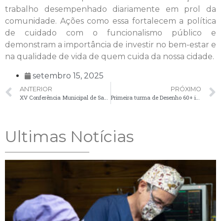
trabalho desempenhado diariamente em prol da
comunidade. Ações como essa fortalecem a política
de cuidado com o funcionalismo público e
demonstram a importância de investir no bem-estar e
na qualidade de vida de quem cuida da nossa cidade.
setembro 15, 2025
ANTERIOR
PRÓXIMO
XV Conferência Municipal de Saúde reúne comunidade com o tema “Ouvir, Planejar, Cuidar – O SUS começa aqui”
Primeira turma de Desenho 60+ inicia atividades em Palmeira
Ultimas Notícias