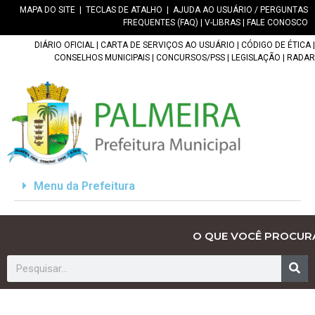
MAPA DO SITE
|
TECLAS DE ATALHO
|
AJUDA AO USUÁRIO / PERGUNTAS
FREQUENTES (FAQ)
|
V-LIBRAS
|
FALE CONOSCO
DIÁRIO OFICIAL
|
CARTA DE SERVIÇOS AO USUÁRIO
|
CÓDIGO DE ÉTICA
|
CONSELHOS MUNICIPAIS
|
CONCURSOS/PSS
|
LEGISLAÇÃO
|
RADAR
Menu da Prefeitura
O QUE VOCÊ PROCUR