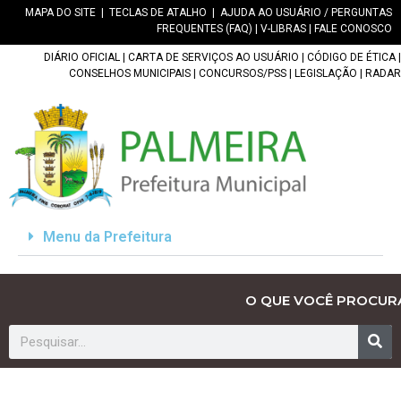
MAPA DO SITE
|
TECLAS DE ATALHO
|
AJUDA AO USUÁRIO / PERGUNTAS
FREQUENTES (FAQ)
|
V-LIBRAS
|
FALE CONOSCO
DIÁRIO OFICIAL
|
CARTA DE SERVIÇOS AO USUÁRIO
|
CÓDIGO DE ÉTICA
|
CONSELHOS MUNICIPAIS
|
CONCURSOS/PSS
|
LEGISLAÇÃO
|
RADAR
Menu da Prefeitura
O QUE VOCÊ PROCUR