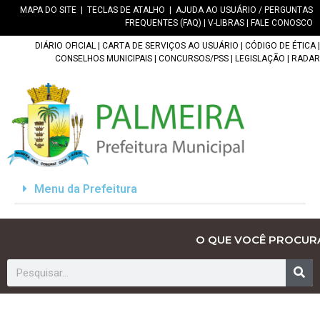
MAPA DO SITE
|
TECLAS DE ATALHO
|
AJUDA AO USUÁRIO / PERGUNTAS
FREQUENTES (FAQ)
|
V-LIBRAS
|
FALE CONOSCO
DIÁRIO OFICIAL
|
CARTA DE SERVIÇOS AO USUÁRIO
|
CÓDIGO DE ÉTICA
|
CONSELHOS MUNICIPAIS
|
CONCURSOS/PSS
|
LEGISLAÇÃO
|
RADAR
Menu da Prefeitura
O QUE VOCÊ PROCUR