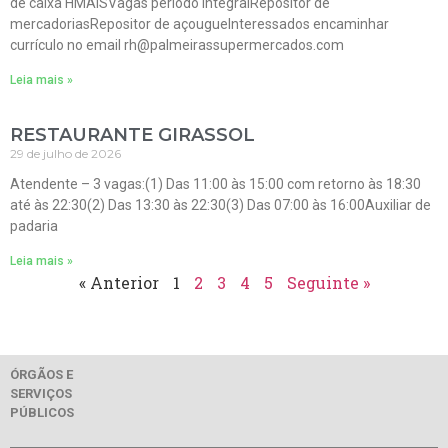
de caixa HMAISVagas período integralRepositor de
mercadoriasRepositor de açougueInteressados encaminhar
currículo no email rh@palmeirassupermercados.com
Leia mais »
RESTAURANTE GIRASSOL
29 de julho de 2026
Atendente – 3 vagas:(1) Das 11:00 às 15:00 com retorno às 18:30
até às 22:30(2) Das 13:30 às 22:30(3) Das 07:00 às 16:00Auxiliar de
padaria
Leia mais »
« Anterior
1
2
3
4
5
Seguinte »
ÓRGÃOS E
SERVIÇOS
PÚBLICOS