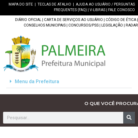
MAPA DO SITE
|
TECLAS DE ATALHO
|
AJUDA AO USUÁRIO / PERGUNTAS
FREQUENTES (FAQ)
|
V-LIBRAS
|
FALE CONOSCO
DIÁRIO OFICIAL
|
CARTA DE SERVIÇOS AO USUÁRIO
|
CÓDIGO DE ÉTICA
|
CONSELHOS MUNICIPAIS
|
CONCURSOS/PSS
|
LEGISLAÇÃO
|
RADAR
Menu da Prefeitura
O QUE VOCÊ PROCUR