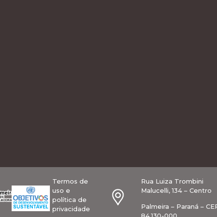
Termos de
Rua Luiza Trombini
uso e
Malucelli, 134 – Centro
política de
Palmeira – Paraná – CE
privacidade
84.130-000