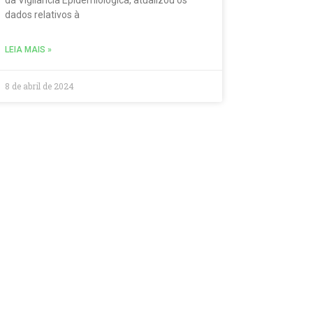
da Vigilância Epidemiológica, atualizou os
dados relativos à
LEIA MAIS »
8 de abril de 2024