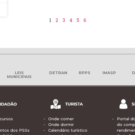
1
2
3
4
5
6
LEIS
DETRAN
RPPS
IMASP
D
MUNICIPAIS
cursos
Onde comer
Portal d
Onde dormir
do comp
tos dos PSSs
Calendário turístico
rendime