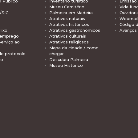
o Público
Inventário turístico
Emissão 
Museu Cemitério
Vida func
/SIC
Palmeira em Madeira
Ouvidori
Atrativos naturais
Webmail 
Atrativos históricos
Código d
lixo
Atrativos gastronômicos
Avanços
 emprego
Atrativos culturais
Serviço ao
Atrativos religiosos
Mapa da cidade / como
de protocolo
chegar
io
Descubra Palmeira
Museu Histórico