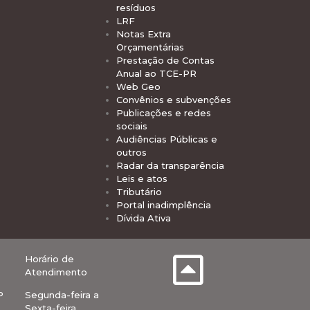
resíduos
LRF
Notas Extra
Orçamentárias
Prestação de Contas
Anual ao TCE-PR
Web Geo
Convênios e subvenções
Publicações e redes
sociais
Audiências Públicas e
outros
Radar da transparência
Leis e atos
Tributário
Portal inadimplência
Dívida Ativa
Horário de
Atendimento
P
Segunda-feira a
Sexta-feira