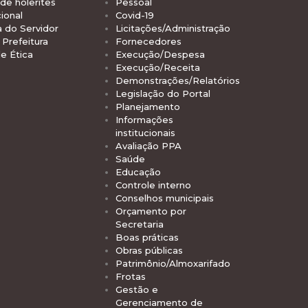
de holerites
Pessoal
ional
Covid-19
a do Servidor
Licitações/Administração
Prefeitura
Fornecedores
e Ética
Execução/Despesa
Execução/Receita
Demonstrações/Relatórios
Legislação do Portal
Planejamento
Informações
institucionais
Avaliação PPA
Saúde
Educação
Controle interno
Conselhos municipais
Orçamento por
Secretaria
Boas práticas
Obras públicas
Patrimônio/Almoxarifado
Frotas
Gestão e
Gerenciamento de