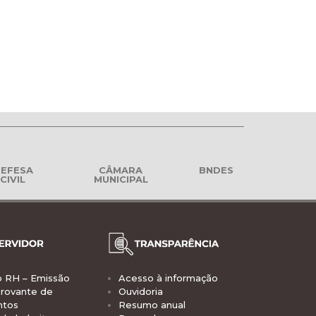
EFESA
CÂMARA
BNDES
CIVIL
MUNICIPAL
o RH – Emissão
Acesso à informação
rovante de
Ouvidoria
ntos
Resumo anual