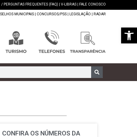
 / PERGUNTAS FREQUENTES (FAQ)
|
V-LIBRAS
|
FALE CONOSCO
SELHOS MUNICIPAIS
|
CONCURSOS/PSS
|
LEGISLAÇÃO
|
RADAR
Abrir 
CONFIRA OS NÚMEROS DA