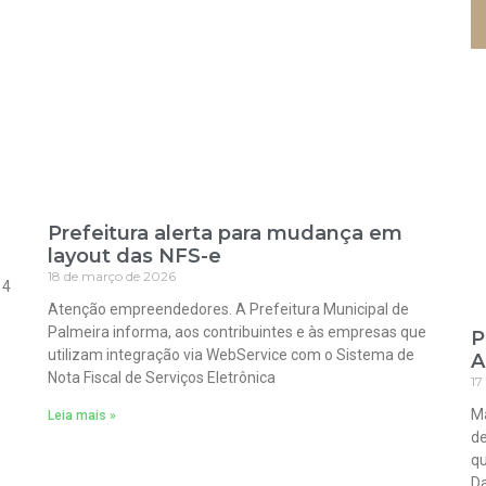
Prefeitura alerta para mudança em
layout das NFS-e
18 de março de 2026
 4
Atenção empreendedores. A Prefeitura Municipal de
Palmeira informa, aos contribuintes e às empresas que
P
utilizam integração via WebService com o Sistema de
A
Nota Fiscal de Serviços Eletrônica
17
Ma
Leia mais »
de
qu
Da