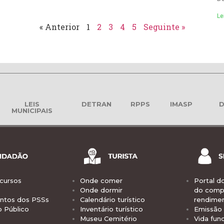
Le
« Anterior
1
2
3
4
5
Seguinte »
LEIS
DETRAN
RPPS
IMASP
D
MUNICIPAIS
cursos
Onde comer
Portal d
Onde dormir
do comp
tos dos PSSs
Calendário turístico
rendime
o Público
Inventário turístico
Emissão 
Museu Cemitério
Vida func