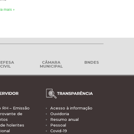
ia mais »
EFESA
CÂMARA
BNDES
CIVIL
MUNICIPAL
o RH – Emissão
Acesso à informação
rovante de
Ouvidoria
ntos
Resumo anual
de holerites
Pessoal
ional
Covid-19