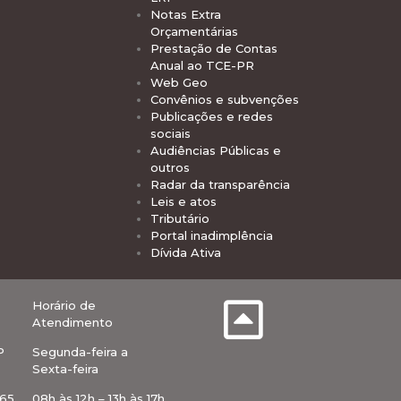
Notas Extra
Orçamentárias
Prestação de Contas
Anual ao TCE-PR
Web Geo
Convênios e subvenções
Publicações e redes
sociais
Audiências Públicas e
outros
Radar da transparência
Leis e atos
Tributário
Portal inadimplência
Dívida Ativa
Horário de
Atendimento
P
Segunda-feira a
Sexta-feira
-65
08h às 12h – 13h às 17h