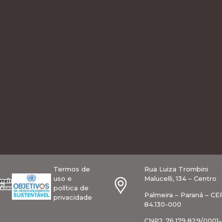
Termos de
Rua Luiza Trombini
uso e
Malucelli, 134 – Centro
política de
Palmeira – Paraná – CE
privacidade
84.130-000
CNPJ: 76.179.829/0001