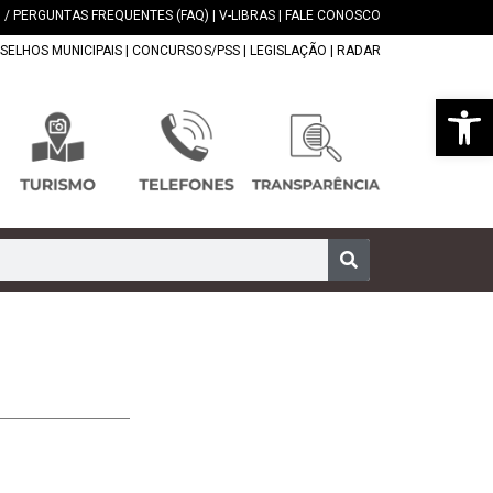
 / PERGUNTAS FREQUENTES (FAQ)
|
V-LIBRAS
|
FALE CONOSCO
SELHOS MUNICIPAIS
|
CONCURSOS/PSS
|
LEGISLAÇÃO
|
RADAR
Abrir 