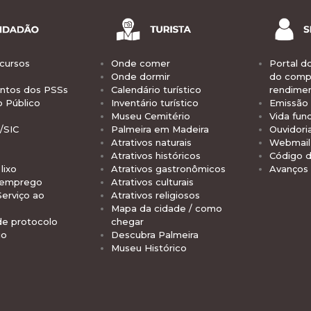
cursos
Onde comer
Portal d
Onde dormir
do comp
tos dos PSSs
Calendário turístico
rendime
o Público
Inventário turístico
Emissão 
Museu Cemitério
Vida func
/SIC
Palmeira em Madeira
Ouvidori
Atrativos naturais
Webmail 
Atrativos históricos
Código d
lixo
Atrativos gastronômicos
Avanços
 emprego
Atrativos culturais
Serviço ao
Atrativos religiosos
Mapa da cidade / como
de protocolo
chegar
io
Descubra Palmeira
Museu Histórico