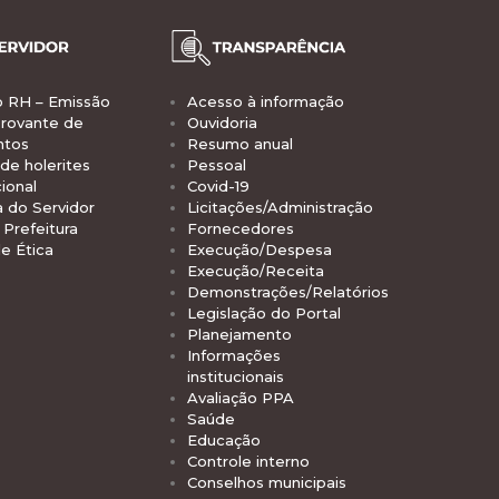
o RH – Emissão
Acesso à informação
rovante de
Ouvidoria
ntos
Resumo anual
de holerites
Pessoal
ional
Covid-19
a do Servidor
Licitações/Administração
Prefeitura
Fornecedores
e Ética
Execução/Despesa
Execução/Receita
Demonstrações/Relatórios
Legislação do Portal
Planejamento
Informações
institucionais
Avaliação PPA
Saúde
Educação
Controle interno
Conselhos municipais