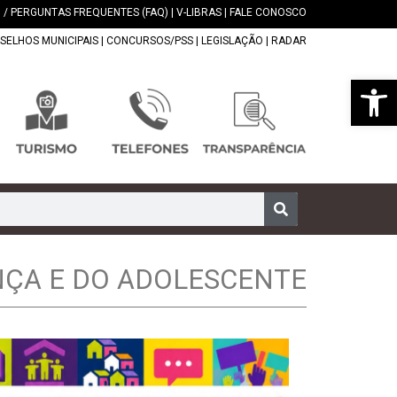
 / PERGUNTAS FREQUENTES (FAQ)
|
V-LIBRAS
|
FALE CONOSCO
SELHOS MUNICIPAIS
|
CONCURSOS/PSS
|
LEGISLAÇÃO
|
RADAR
Abrir 
ANÇA E DO ADOLESCENTE