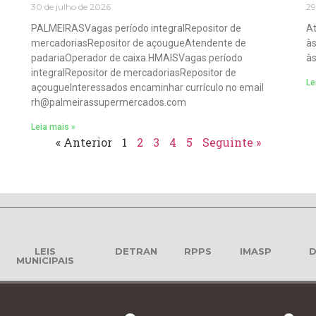
30 de julho de 2026
29
PALMEIRASVagas período integralRepositor de
At
mercadoriasRepositor de açougueAtendente de
às
padariaOperador de caixa HMAISVagas período
às
integralRepositor de mercadoriasRepositor de
Le
açougueInteressados encaminhar currículo no email
rh@palmeirassupermercados.com
Leia mais »
« Anterior
1
2
3
4
5
Seguinte »
LEIS
DETRAN
RPPS
IMASP
D
MUNICIPAIS