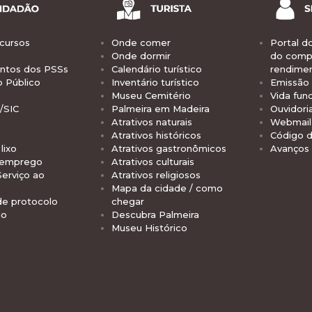
cursos
Onde comer
Portal d
Onde dormir
do comp
tos dos PSSs
Calendário turístico
rendime
o Público
Inventário turístico
Emissão 
Museu Cemitério
Vida func
/SIC
Palmeira em Madeira
Ouvidori
Atrativos naturais
Webmail 
Atrativos históricos
Código d
lixo
Atrativos gastronômicos
Avanços
 emprego
Atrativos culturais
Serviço ao
Atrativos religiosos
Mapa da cidade / como
de protocolo
chegar
io
Descubra Palmeira
Museu Histórico