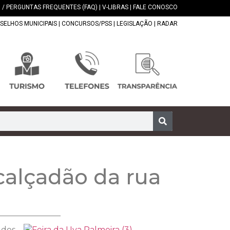
 / PERGUNTAS FREQUENTES (FAQ)
|
V-LIBRAS
|
FALE CONOSCO
SELHOS MUNICIPAIS
|
CONCURSOS/PSS
|
LEGISLAÇÃO
|
RADAR
calçadão da rua
 dos