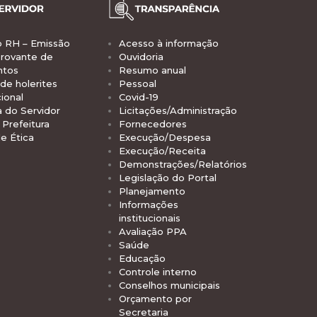
o RH – Emissão
Acesso à informação
rovante de
Ouvidoria
ntos
Resumo anual
de holerites
Pessoal
ional
Covid-19
a do Servidor
Licitações/Administração
Prefeitura
Fornecedores
e Ética
Execução/Despesa
Execução/Receita
Demonstrações/Relatórios
Legislação do Portal
Planejamento
Informações
institucionais
Avaliação PPA
Saúde
Educação
Controle interno
Conselhos municipais
Orçamento por
Secretaria