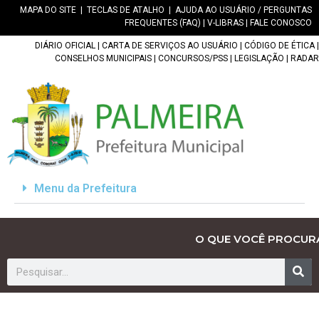
MAPA DO SITE
|
TECLAS DE ATALHO
|
AJUDA AO USUÁRIO / PERGUNTAS
FREQUENTES (FAQ)
|
V-LIBRAS
|
FALE CONOSCO
DIÁRIO OFICIAL
|
CARTA DE SERVIÇOS AO USUÁRIO
|
CÓDIGO DE ÉTICA
|
CONSELHOS MUNICIPAIS
|
CONCURSOS/PSS
|
LEGISLAÇÃO
|
RADAR
Menu da Prefeitura
O QUE VOCÊ PROCUR