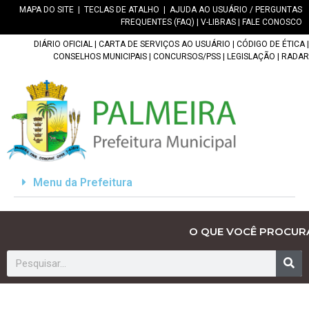
MAPA DO SITE
|
TECLAS DE ATALHO
|
AJUDA AO USUÁRIO / PERGUNTAS
FREQUENTES (FAQ)
|
V-LIBRAS
|
FALE CONOSCO
DIÁRIO OFICIAL
|
CARTA DE SERVIÇOS AO USUÁRIO
|
CÓDIGO DE ÉTICA
|
CONSELHOS MUNICIPAIS
|
CONCURSOS/PSS
|
LEGISLAÇÃO
|
RADAR
Menu da Prefeitura
O QUE VOCÊ PROCUR