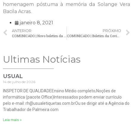
homenagem póstuma à memória da Solange Vera
Bacila Acras.
janeiro 8, 2021
ANTERIOR
PRÓXIMO
COMUNICADO | Novo boletim da Covid-19 registra 10 novos casos confirmados
COMUNICADO | Boletim da Covid-19 confirma 18 novos casos em Palmeira
Ultimas Notícias
USUAL
14 de julho de 2026
INSPETOR DE QUALIDADEEnsino Médio completo;Noções de
informática (pacote Office)Interessados podem enviar currículo
pelo e-mail: rh@usualetiquetas.com.brOu se dirigir até a Agência do
Trabalhador de Palmeira com
Leia mais »