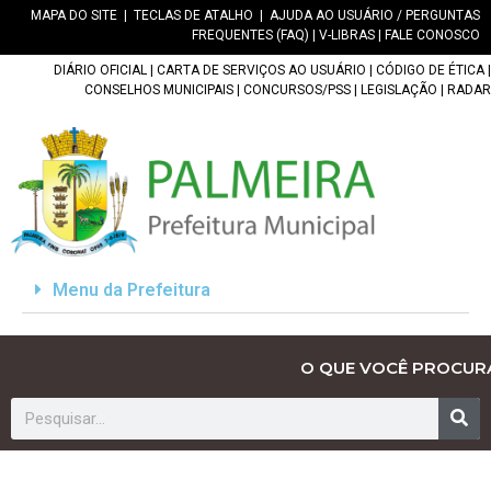
MAPA DO SITE
|
TECLAS DE ATALHO
|
AJUDA AO USUÁRIO / PERGUNTAS
FREQUENTES (FAQ)
|
V-LIBRAS
|
FALE CONOSCO
DIÁRIO OFICIAL
|
CARTA DE SERVIÇOS AO USUÁRIO
|
CÓDIGO DE ÉTICA
|
CONSELHOS MUNICIPAIS
|
CONCURSOS/PSS
|
LEGISLAÇÃO
|
RADAR
Menu da Prefeitura
O QUE VOCÊ PROCUR