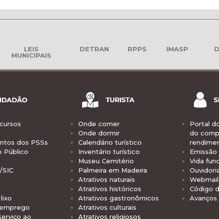
LEIS
DETRAN
RPPS
IMASP
D
MUNICIPAIS
cursos
Onde comer
Portal d
Onde dormir
do comp
tos dos PSSs
Calendário turístico
rendime
o Público
Inventário turístico
Emissão 
Museu Cemitério
Vida func
/SIC
Palmeira em Madeira
Ouvidori
Atrativos naturais
Webmail 
Atrativos históricos
Código d
lixo
Atrativos gastronômicos
Avanços
 emprego
Atrativos culturais
Serviço ao
Atrativos religiosos