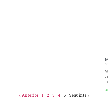
M
30
At
de
mu
Le
« Anterior
1
2
3
4
5
Seguinte »