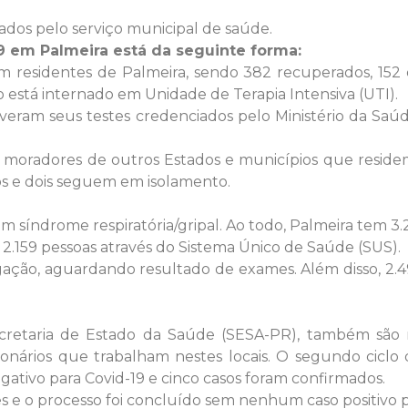
os pelo serviço municipal de saúde.
9 em Palmeira está da seguinte forma:
m residentes de Palmeira, sendo 382 recuperados, 152 e
 está internado em Unidade de Terapia Intensiva (UTI).
tiveram seus testes credenciados pelo Ministério da Saú
moradores de outros Estados e municípios que resid
os e dois seguem em isolamento.
síndrome respiratória/gripal. Ao todo, Palmeira tem 3.21
 2.159 pessoas através do Sistema Único de Saúde (SUS).
ção, aguardando resultado de exames. Além disso, 2.49
etaria de Estado da Saúde (SESA-PR), também são r
ionários que trabalham nestes locais. O segundo cic
gativo para Covid-19 e cinco casos foram confirmados.
es e o processo foi concluído sem nenhum caso positivo p