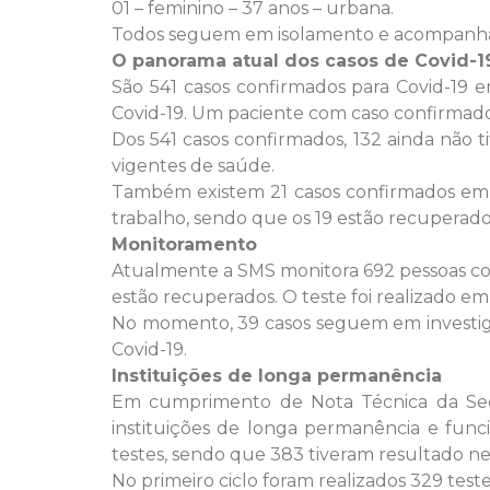
01 – feminino – 37 anos – urbana.
Todos seguem em isolamento e acompanhad
O panorama atual dos casos de Covid-1
São 541 casos confirmados para Covid-19 e
Covid-19. Um paciente com caso confirmado
Dos 541 casos confirmados, 132 ainda não 
vigentes de saúde.
Também existem 21 casos confirmados em 
trabalho, sendo que os 19 estão recuperad
Monitoramento
Atualmente a SMS monitora 692 pessoas com 
estão recuperados. O teste foi realizado em
No momento, 39 casos seguem em investiga
Covid-19.
Instituições de longa permanência
Em cumprimento de Nota Técnica da Secr
instituições de longa permanência e func
testes, sendo que 383 tiveram resultado ne
No primeiro ciclo foram realizados 329 test