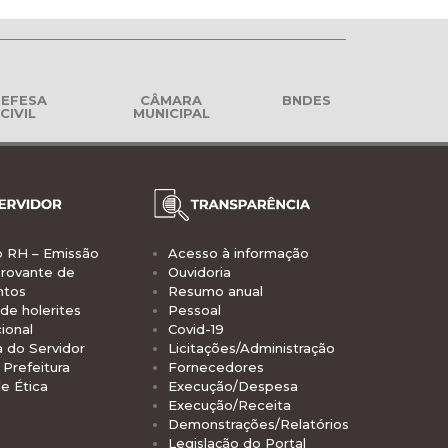
EFESA
CÂMARA
BNDES
CIVIL
MUNICIPAL
o RH – Emissão
Acesso à informação
rovante de
Ouvidoria
ntos
Resumo anual
de holerites
Pessoal
ional
Covid-19
a do Servidor
Licitações/Administração
Prefeitura
Fornecedores
e Ética
Execução/Despesa
Execução/Receita
Demonstrações/Relatórios
Legislação do Portal