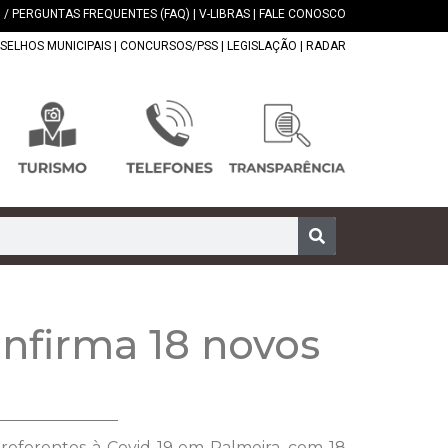
 / PERGUNTAS FREQUENTES (FAQ)
|
V-LIBRAS
|
FALE CONOSCO
SELHOS MUNICIPAIS
|
CONCURSOS/PSS
|
LEGISLAÇÃO
|
RADAR
nfirma 18 novos
 referentes à Covid-19 em Palmeira, com 18