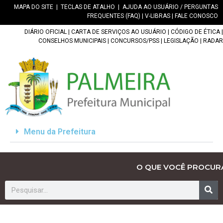
MAPA DO SITE
|
TECLAS DE ATALHO
|
AJUDA AO USUÁRIO / PERGUNTAS
FREQUENTES (FAQ)
|
V-LIBRAS
|
FALE CONOSCO
DIÁRIO OFICIAL
|
CARTA DE SERVIÇOS AO USUÁRIO
|
CÓDIGO DE ÉTICA
|
CONSELHOS MUNICIPAIS
|
CONCURSOS/PSS
|
LEGISLAÇÃO
|
RADAR
Menu da Prefeitura
O QUE VOCÊ PROCUR