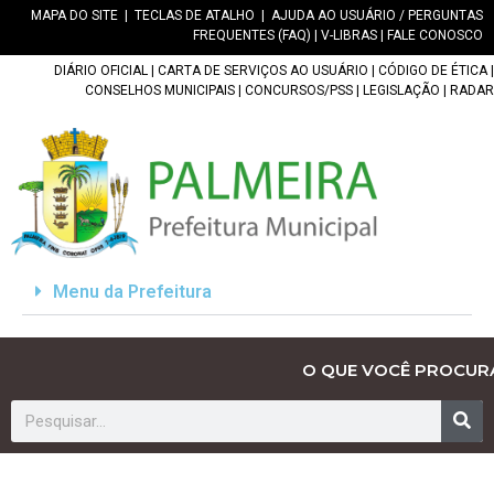
MAPA DO SITE
|
TECLAS DE ATALHO
|
AJUDA AO USUÁRIO / PERGUNTAS
FREQUENTES (FAQ)
|
V-LIBRAS
|
FALE CONOSCO
DIÁRIO OFICIAL
|
CARTA DE SERVIÇOS AO USUÁRIO
|
CÓDIGO DE ÉTICA
|
CONSELHOS MUNICIPAIS
|
CONCURSOS/PSS
|
LEGISLAÇÃO
|
RADAR
Menu da Prefeitura
O QUE VOCÊ PROCUR