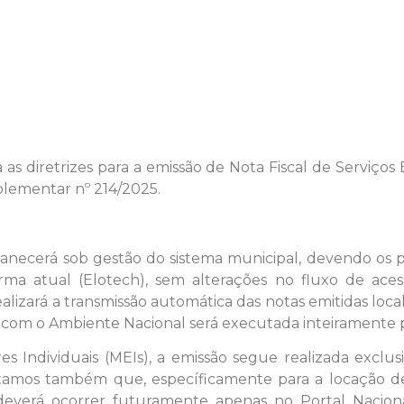
 as diretrizes para a emissão de Nota Fiscal de Serviço
plementar nº 214/2025.
ecerá sob gestão do sistema municipal, devendo os pr
rma atual (Elotech), sem alterações no fluxo de ace
ealizará a transmissão automática das notas emitidas lo
 com o Ambiente Nacional será executada inteiramente pe
s Individuais (MEIs), a emissão segue realizada exclu
rtamos também que, específicamente para a locação de
everá ocorrer futuramente apenas no Portal Nacional