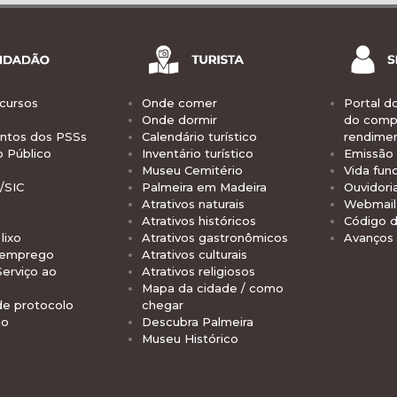
cursos
Onde comer
Portal d
Onde dormir
do comp
tos dos PSSs
Calendário turístico
rendime
o Público
Inventário turístico
Emissão 
Museu Cemitério
Vida func
/SIC
Palmeira em Madeira
Ouvidori
Atrativos naturais
Webmail 
Atrativos históricos
Código d
lixo
Atrativos gastronômicos
Avanços
 emprego
Atrativos culturais
Serviço ao
Atrativos religiosos
Mapa da cidade / como
de protocolo
chegar
io
Descubra Palmeira
Museu Histórico