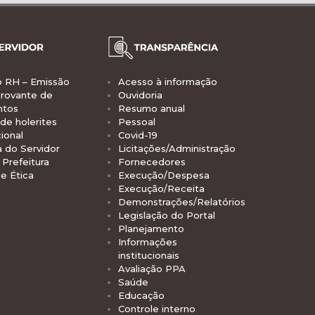
o RH – Emissão
Acesso à informação
rovante de
Ouvidoria
ntos
Resumo anual
de holerites
Pessoal
ional
Covid-19
a do Servidor
Licitações/Administração
Prefeitura
Fornecedores
e Ética
Execução/Despesa
Execução/Receita
Demonstrações/Relatórios
Legislação do Portal
Planejamento
Informações
institucionais
Avaliação PPA
Saúde
Educação
Controle interno