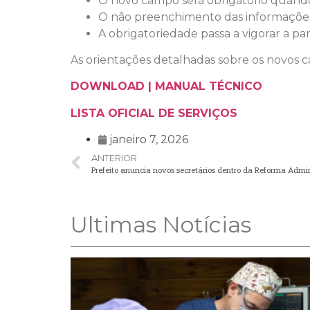
O novo campo será obrigatório quand
O não preenchimento das informações ex
A obrigatoriedade passa a vigorar a pa
As orientações detalhadas sobre os novos c
DOWNLOAD | MANUAL TÉCNICO
LISTA OFICIAL DE SERVIÇOS
janeiro 7, 2026
ANTERIOR
Prefeito anuncia novos secretários dentro da Reforma Admi
Ultimas Notícias