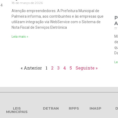
18 de março de 2026
 4
Atenção empreendedores. A Prefeitura Municipal de
Palmeira informa, aos contribuintes e às empresas que
P
utilizam integração via WebService com o Sistema de
A
Nota Fiscal de Serviços Eletrônica
17
Ma
Leia mais »
de
qu
Da
Le
« Anterior
1
2
3
4
5
Seguinte »
LEIS
DETRAN
RPPS
IMASP
D
MUNICIPAIS