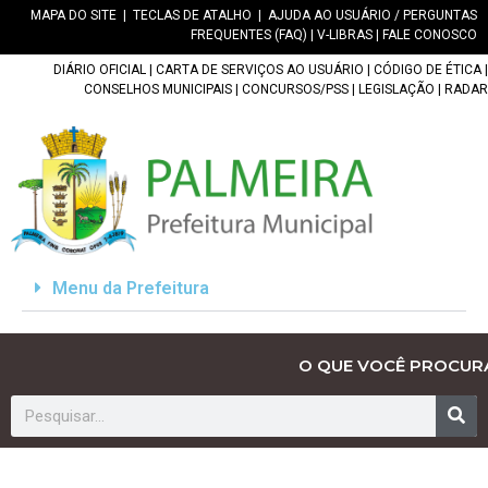
MAPA DO SITE
|
TECLAS DE ATALHO
|
AJUDA AO USUÁRIO / PERGUNTAS
FREQUENTES (FAQ)
|
V-LIBRAS
|
FALE CONOSCO
DIÁRIO OFICIAL
|
CARTA DE SERVIÇOS AO USUÁRIO
|
CÓDIGO DE ÉTICA
|
CONSELHOS MUNICIPAIS
|
CONCURSOS/PSS
|
LEGISLAÇÃO
|
RADAR
Menu da Prefeitura
O QUE VOCÊ PROCUR