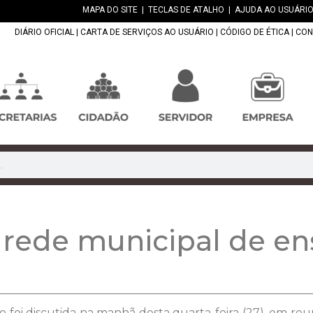
MAPA DO SITE
|
TECLAS DE ATALHO
|
AJUDA AO USUÁRIO
DIÁRIO OFICIAL
|
CARTA DE SERVIÇOS AO USUÁRIO
|
CÓDIGO DE ÉTICA
|
CON
a rede municipal de en
o foi discutida na manhã desta quarta-feira (27), em reu