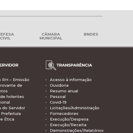
EFESA
CÂMARA
BNDES
CIVIL
MUNICIPAL
o RH – Emissão
Acesso à informação
rovante de
Ouvidoria
ntos
Resumo anual
de holerites
Pessoal
ional
Covid-19
a do Servidor
Licitações/Administração
Prefeitura
Fornecedores
e Ética
Execução/Despesa
Execução/Receita
Demonstrações/Relatórios