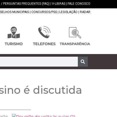
 / PERGUNTAS FREQUENTES (FAQ)
|
V-LIBRAS
|
FALE CONOSCO
SELHOS MUNICIPAIS
|
CONCURSOS/PSS
|
LEGISLAÇÃO
|
RADAR
sino é discutida
nião