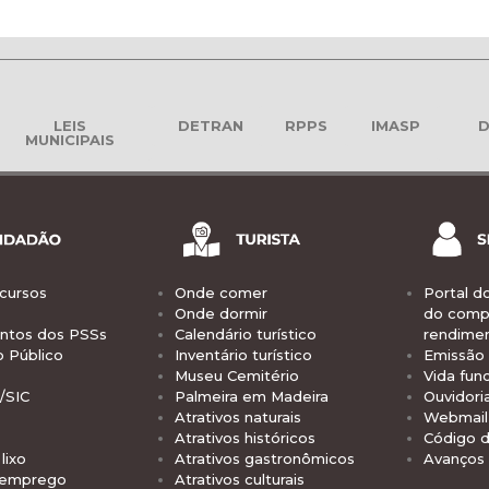
LEIS
DETRAN
RPPS
IMASP
D
MUNICIPAIS
cursos
Onde comer
Portal d
Onde dormir
do comp
tos dos PSSs
Calendário turístico
rendime
o Público
Inventário turístico
Emissão 
Museu Cemitério
Vida func
/SIC
Palmeira em Madeira
Ouvidori
Atrativos naturais
Webmail 
Atrativos históricos
Código d
lixo
Atrativos gastronômicos
Avanços
 emprego
Atrativos culturais