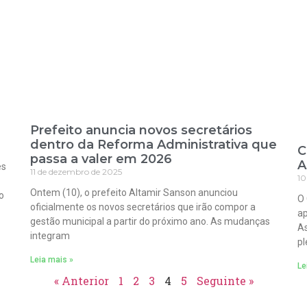
Prefeito anuncia novos secretários
dentro da Reforma Administrativa que
C
passa a valer em 2026
A
es
11 de dezembro de 2025
10
Ontem (10), o prefeito Altamir Sanson anunciou
o
O 
oficialmente os novos secretários que irão compor a
ap
gestão municipal a partir do próximo ano. As mudanças
As
integram
pl
Leia mais »
Le
« Anterior
1
2
3
4
5
Seguinte »