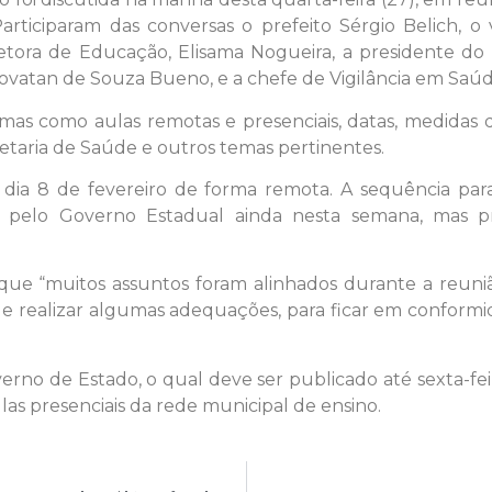
ticiparam das conversas o prefeito Sérgio Belich, o vi
retora de Educação, Elisama Nogueira, a presidente d
Giovatan de Souza Bueno, e a chefe de Vigilância em Saú
as como aulas remotas e presenciais, datas, medidas de
etaria de Saúde e outros temas pertinentes.
no dia 8 de fevereiro de forma remota. A sequência p
 pelo Governo Estadual ainda nesta semana, mas p
que “muitos assuntos foram alinhados durante a reuni
e realizar algumas adequações, para ficar em conformi
rno de Estado, o qual deve ser publicado até sexta-feir
las presenciais da rede municipal de ensino.