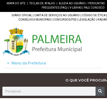
MAPA DO SITE
|
TECLAS DE ATALHO
|
AJUDA AO USUÁRIO / PERGUNTAS
FREQUENTES (FAQ)
|
V-LIBRAS
|
FALE CONOSCO
DIÁRIO OFICIAL
|
CARTA DE SERVIÇOS AO USUÁRIO
|
CÓDIGO DE ÉTICA
|
CONSELHOS MUNICIPAIS
|
CONCURSOS/PSS
|
LEGISLAÇÃO
|
RADAR
Menu da Prefeitura
O QUE VOCÊ PROCUR