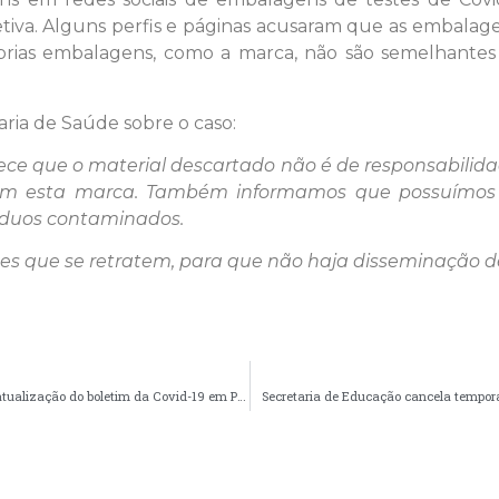
letiva. Alguns perfis e páginas acusaram que as embalag
óprias embalagens, como a marca, não são semelhantes a
aria de Saúde sobre o caso:
rece que o material descartado não é de responsabilida
m esta marca. Também informamos que possuímos co
síduos contaminados.
es que se retratem, para que não haja disseminação d
COMUNICADO | Óbito e mais 27 casos são confirmados em atualização do boletim da Covid-19 em Palmeira
Secretaria de Educação cancela tempor