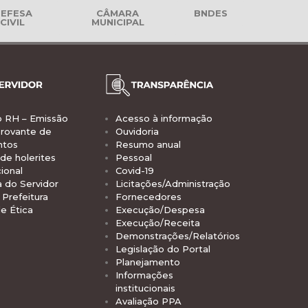
EFESA
CÂMARA
BNDES
CIVIL
MUNICIPAL
o RH – Emissão
Acesso à informação
rovante de
Ouvidoria
ntos
Resumo anual
de holerites
Pessoal
ional
Covid-19
a do Servidor
Licitações/Administração
Prefeitura
Fornecedores
e Ética
Execução/Despesa
Execução/Receita
Demonstrações/Relatórios
Legislação do Portal
Planejamento
Informações
institucionais
Avaliação PPA