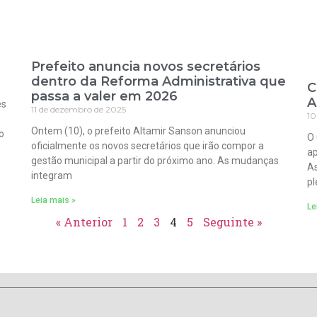
Prefeito anuncia novos secretários
dentro da Reforma Administrativa que
C
passa a valer em 2026
A
es
11 de dezembro de 2025
10
Ontem (10), o prefeito Altamir Sanson anunciou
o
O 
oficialmente os novos secretários que irão compor a
ap
gestão municipal a partir do próximo ano. As mudanças
As
integram
pl
Leia mais »
Le
« Anterior
1
2
3
4
5
Seguinte »