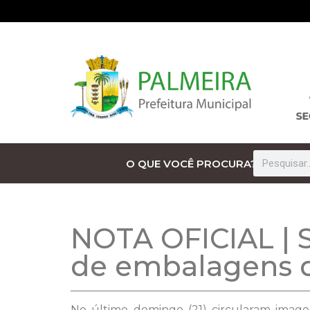
O QUE VOCÊ PROCURA?
NOTA OFICIAL | S
de embalagens d
No último domingo (21) circularam image