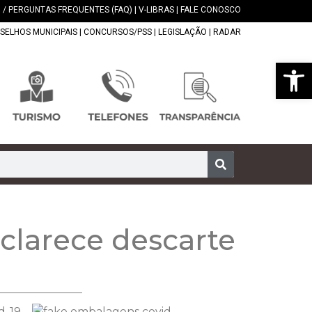
 / PERGUNTAS FREQUENTES (FAQ)
|
V-LIBRAS
|
FALE CONOSCO
SELHOS MUNICIPAIS
|
CONCURSOS/PSS
|
LEGISLAÇÃO
|
RADAR
Abrir 
clarece descarte
d-19