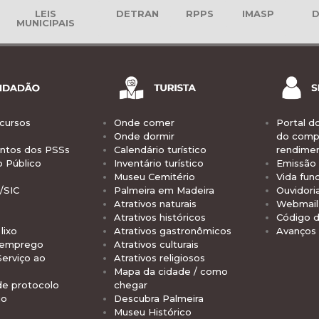
LEIS
DETRAN
RPPS
IMASP
D
MUNICIPAIS
cursos
Onde comer
Portal d
Onde dormir
do comp
tos dos PSSs
Calendário turístico
rendime
o Público
Inventário turístico
Emissão 
Museu Cemitério
Vida func
/SIC
Palmeira em Madeira
Ouvidori
Atrativos naturais
Webmail 
Atrativos históricos
Código d
lixo
Atrativos gastronômicos
Avanços
 emprego
Atrativos culturais
Serviço ao
Atrativos religiosos
Mapa da cidade / como
de protocolo
chegar
io
Descubra Palmeira
Museu Histórico