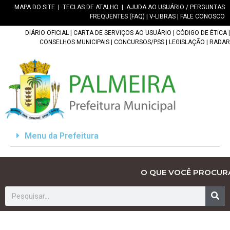
MAPA DO SITE
|
TECLAS DE ATALHO
|
AJUDA AO USUÁRIO / PERGUNTAS
FREQUENTES (FAQ)
|
V-LIBRAS
|
FALE CONOSCO
DIÁRIO OFICIAL
|
CARTA DE SERVIÇOS AO USUÁRIO
|
CÓDIGO DE ÉTICA
|
CONSELHOS MUNICIPAIS
|
CONCURSOS/PSS
|
LEGISLAÇÃO
|
RADAR
Menu da Prefeitura
O QUE VOCÊ PROCUR