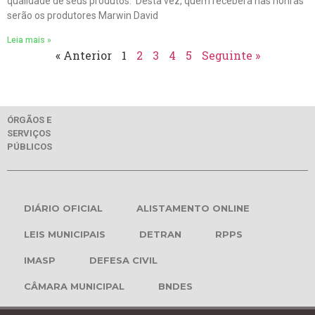
qualidade de seus produtos. Desta vez, quem receberá nas honras
serão os produtores Marwin David
Leia mais »
« Anterior
1
2
3
4
5
Seguinte »
ÓRGÃOS E
SERVIÇOS
PÚBLICOS
DIÁRIO OFICIAL
ALISTAMENTO ONLINE
LEIS MUNICIPAIS
DETRAN
RPPS
IMASP
DEFESA CIVIL
CÂMARA MUNICIPAL
BNDES