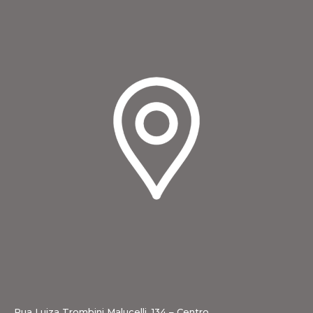
Rua Luiza Trombini Malucelli, 134 – Centro