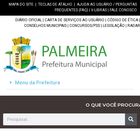
MAPA DO SITE
|
TECLAS DE ATALHO
|
AJUDA AO USUÁRIO / PERGUNTAS
FREQUENTES (FAQ)
|
V-LIBRAS
|
FALE CONOSCO
DIÁRIO OFICIAL
|
CARTA DE SERVIÇOS AO USUÁRIO
|
CÓDIGO DE ÉTICA
|
CONSELHOS MUNICIPAIS
|
CONCURSOS/PSS
|
LEGISLAÇÃO
|
RADAR
Menu da Prefeitura
O QUE VOCÊ PROCUR