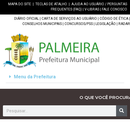
MAPA DO SITE
|
TECLAS DE ATALHO
|
AJUDA AO USUÁRIO / PERGUNTAS
FREQUENTES (FAQ)
|
V-LIBRAS
|
FALE CONOSCO
DIÁRIO OFICIAL
|
CARTA DE SERVIÇOS AO USUÁRIO
|
CÓDIGO DE ÉTICA
|
CONSELHOS MUNICIPAIS
|
CONCURSOS/PSS
|
LEGISLAÇÃO
|
RADAR
Menu da Prefeitura
O QUE VOCÊ PROCUR