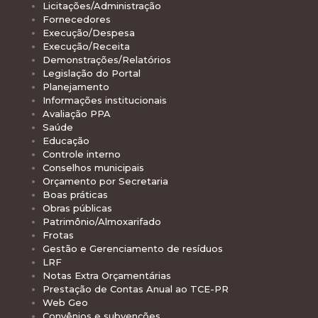
Licitações/Administração
Fornecedores
Execução/Despesa
Execução/Receita
Demonstrações/Relatórios
Legislação do Portal
Planejamento
Informações institucionais
Avaliação PPA
Saúde
Educação
Controle interno
Conselhos municipais
Orçamento por Secretaria
Boas práticas
Obras públicas
Patrimônio/Almoxarifado
Frotas
Gestão e Gerenciamento de resíduos
LRF
Notas Extra Orçamentárias
Prestação de Contas Anual ao TCE-PR
Web Geo
Convênios e subvenções