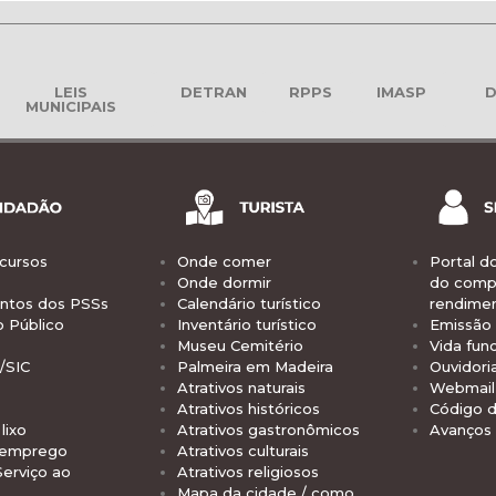
LEIS
DETRAN
RPPS
IMASP
D
MUNICIPAIS
cursos
Onde comer
Portal d
Onde dormir
do comp
tos dos PSSs
Calendário turístico
rendime
o Público
Inventário turístico
Emissão 
Museu Cemitério
Vida func
/SIC
Palmeira em Madeira
Ouvidori
Atrativos naturais
Webmail 
Atrativos históricos
Código d
lixo
Atrativos gastronômicos
Avanços
 emprego
Atrativos culturais
Serviço ao
Atrativos religiosos
Mapa da cidade / como