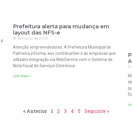
Prefeitura alerta para mudança em
layout das NFS-e
18 de março de 2026
 4
Atenção empreendedores. A Prefeitura Municipal de
Palmeira informa, aos contribuintes e às empresas que
P
utilizam integração via WebService com o Sistema de
A
Nota Fiscal de Serviços Eletrônica
17
Ma
Leia mais »
de
qu
Da
Le
« Anterior
1
2
3
4
5
Seguinte »