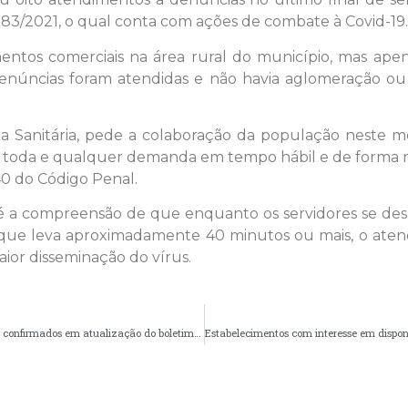
83/2021, o qual conta com ações de combate à Covid-19.
entos comerciais na área rural do município, mas ap
enúncias foram atendidas e não havia aglomeração ou f
ncia Sanitária, pede a colaboração da população neste 
r toda e qualquer demanda em tempo hábil e de forma r
40 do Código Penal.
é a compreensão de que enquanto os servidores se de
 o que leva aproximadamente 40 minutos ou mais, o ate
ior disseminação do vírus.
COMUNICADO | 20º óbito no município e 58 novos casos são confirmados em atualização do boletim da Covid-19