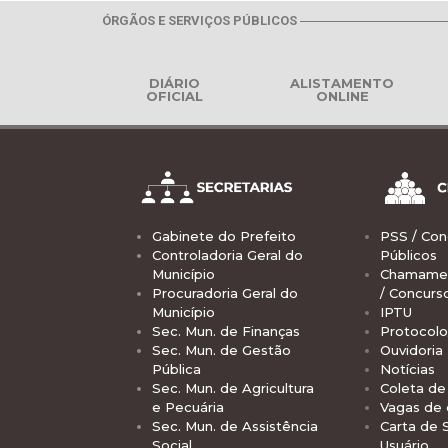
ÓRGÃOS E SERVIÇOS PÚBLICOS
DIÁRIO
ALISTAMENTO
OFICIAL
ONLINE
Gabinete do Prefeito
PSS / Con
Controladoria Geral do
Públicos
Município
Chamamen
Procuradoria Geral do
/ Concurs
Município
IPTU
Sec. Mun. de Finanças
Protocolo
Sec. Mun. de Gestão
Ouvidoria
Pública
Notícias
Sec. Mun. de Agricultura
Coleta de 
e Pecuária
Vagas de
Sec. Mun. de Assistência
Carta de 
Social
Usuário