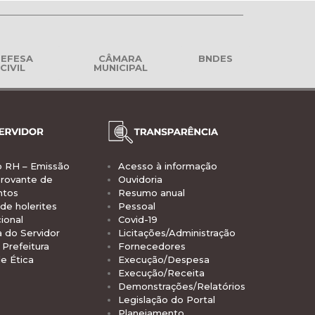
EFESA
CÂMARA
BNDES
CIVIL
MUNICIPAL
o RH – Emissão
Acesso à informação
rovante de
Ouvidoria
ntos
Resumo anual
de holerites
Pessoal
ional
Covid-19
a do Servidor
Licitações/Administração
Prefeitura
Fornecedores
e Ética
Execução/Despesa
Execução/Receita
Demonstrações/Relatórios
Legislação do Portal
Planejamento