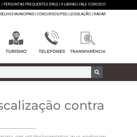
 / PERGUNTAS FREQUENTES (FAQ)
|
V-LIBRAS
|
FALE CONOSCO
SELHOS MUNICIPAIS
|
CONCURSOS/PSS
|
LEGISLAÇÃO
|
RADAR
scalização contra
e semana, em estabelecimentos que poderiam