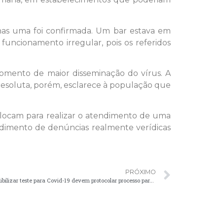
enas uma foi confirmada. Um bar estava em
uncionamento irregular, pois os referidos
momento de maior disseminação do vírus. A
esoluta, porém, esclarece à população que
slocam para realizar o atendimento de uma
ndimento de denúncias realmente verídicas
PRÓXIMO
Estabelecimentos com interesse em disponibilizar teste para Covid-19 devem protocolar processo para Vigilância Sanitária