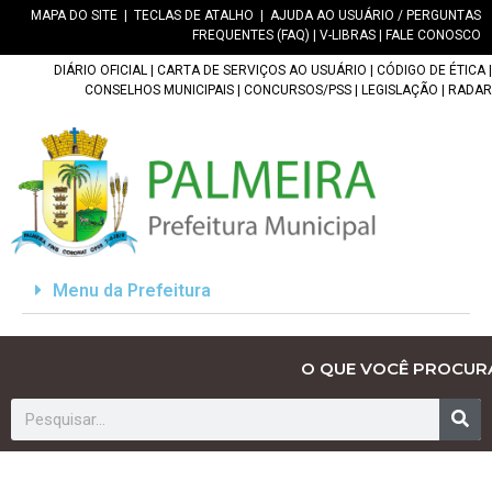
MAPA DO SITE
|
TECLAS DE ATALHO
|
AJUDA AO USUÁRIO / PERGUNTAS
FREQUENTES (FAQ)
|
V-LIBRAS
|
FALE CONOSCO
DIÁRIO OFICIAL
|
CARTA DE SERVIÇOS AO USUÁRIO
|
CÓDIGO DE ÉTICA
|
CONSELHOS MUNICIPAIS
|
CONCURSOS/PSS
|
LEGISLAÇÃO
|
RADAR
Menu da Prefeitura
O QUE VOCÊ PROCUR