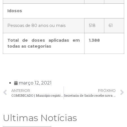
Idosos
Pessoas de 80 anos ou mais
518
61
Total de doses aplicadas em
1.388
todas as categorias
março 12, 2021
ANTERIOR
PRÓXIMO
COMUNICADO | Município registra óbito por Covid-19 pelo sétimo boletim seguido
Secretaria de Saúde recebe nova remessa de doses da vacina contra a Covid-19
Ultimas Notícias