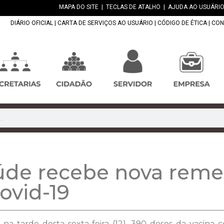
MAPA DO SITE
|
TECLAS DE ATALHO
|
AJUDA AO USUÁRIO
DIÁRIO OFICIAL
|
CARTA DE SERVIÇOS AO USUÁRIO
|
CÓDIGO DE ÉTICA
|
CON
aúde recebe nova reme
ovid-19
a tarde desta sexta-feira (12), 390 doses da vacina co