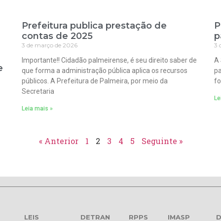
Prefeitura publica prestação de
P
contas de 2025
p
3 de março de 2026
3 
Importante!! Cidadão palmeirense, é seu direito saber de
A 
e
que forma a administração pública aplica os recursos
pa
públicos. A Prefeitura de Palmeira, por meio da
fo
Secretaria
Le
Leia mais »
« Anterior
1
2
3
4
5
Seguinte »
LEIS
DETRAN
RPPS
IMASP
D