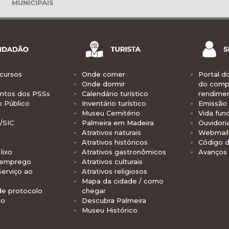
MUNICIPAIS
cursos
Onde comer
Portal d
Onde dormir
do comp
tos dos PSSs
Calendário turístico
rendime
o Público
Inventário turístico
Emissão 
Museu Cemitério
Vida func
/SIC
Palmeira em Madeira
Ouvidori
Atrativos naturais
Webmail 
Atrativos históricos
Código d
lixo
Atrativos gastronômicos
Avanços
 emprego
Atrativos culturais
Serviço ao
Atrativos religiosos
Mapa da cidade / como
de protocolo
chegar
io
Descubra Palmeira
Museu Histórico