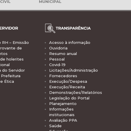
CIVIL
MUNICIPAL
o RH – Emissão
Acesso à informação
rovante de
Ouvidoria
ntos
Resumo anual
de holerites
Pessoal
ional
Covid-19
a do Servidor
Licitações/Administração
Prefeitura
Fornecedores
e Ética
Execução/Despesa
Execução/Receita
Demonstrações/Relatórios
Legislação do Portal
Planejamento
Informações
institucionais
Avaliação PPA
Saúde