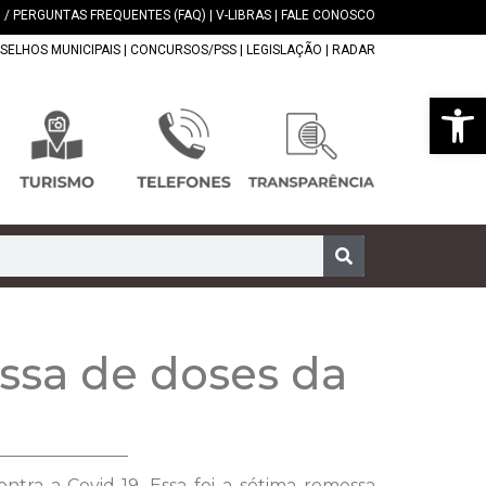
 / PERGUNTAS FREQUENTES (FAQ)
|
V-LIBRAS
|
FALE CONOSCO
SELHOS MUNICIPAIS
|
CONCURSOS/PSS
|
LEGISLAÇÃO
|
RADAR
Abrir 
ssa de doses da
ntra a Covid-19. Essa foi a sétima remessa