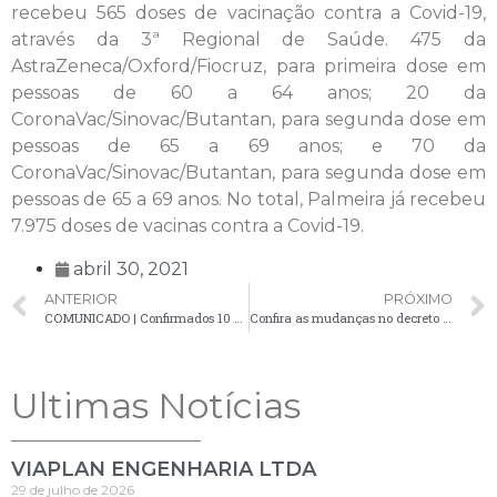
recebeu 565 doses de vacinação contra a Covid-19,
através da 3ª Regional de Saúde. 475 da
AstraZeneca/Oxford/Fiocruz, para primeira dose em
pessoas de 60 a 64 anos; 20 da
CoronaVac/Sinovac/Butantan, para segunda dose em
pessoas de 65 a 69 anos; e 70 da
CoronaVac/Sinovac/Butantan, para segunda dose em
pessoas de 65 a 69 anos. No total, Palmeira já recebeu
7.975 doses de vacinas contra a Covid-19.
abril 30, 2021
ANTERIOR
PRÓXIMO
COMUNICADO | Confirmados 10 novos casos de Covid-19 no município
Confira as mudanças no decreto de enfrentamento à Covid-19 que passou a vigorar nesta sexta-feira
Ultimas Notícias
VIAPLAN ENGENHARIA LTDA
29 de julho de 2026