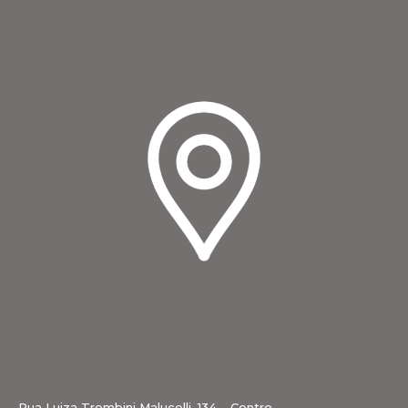
Rua Luiza Trombini Malucelli, 134 – Centro