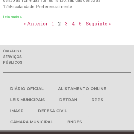
08h30 às 12h e das 13h às 18h30; sáb das 08h30 às
12hEscolaridade: Preferencialmente
Leia mais »
« Anterior
1
2
3
4
5
Seguinte »
ÓRGÃOS E
SERVIÇOS
PÚBLICOS
DIÁRIO OFICIAL
ALISTAMENTO ONLINE
LEIS MUNICIPAIS
DETRAN
RPPS
IMASP
DEFESA CIVIL
CÂMARA MUNICIPAL
BNDES