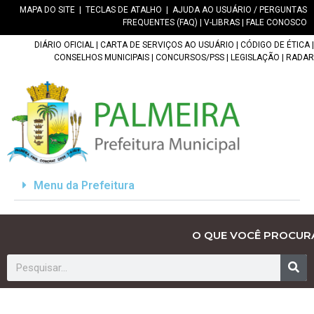
MAPA DO SITE
|
TECLAS DE ATALHO
|
AJUDA AO USUÁRIO / PERGUNTAS
FREQUENTES (FAQ)
|
V-LIBRAS
|
FALE CONOSCO
DIÁRIO OFICIAL
|
CARTA DE SERVIÇOS AO USUÁRIO
|
CÓDIGO DE ÉTICA
|
CONSELHOS MUNICIPAIS
|
CONCURSOS/PSS
|
LEGISLAÇÃO
|
RADAR
Menu da Prefeitura
O QUE VOCÊ PROCUR