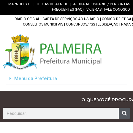
MAPA DO SITE
|
TECLAS DE ATALHO
|
AJUDA AO USUÁRIO / PERGUNTAS
FREQUENTES (FAQ)
|
V-LIBRAS
|
FALE CONOSCO
DIÁRIO OFICIAL
|
CARTA DE SERVIÇOS AO USUÁRIO
|
CÓDIGO DE ÉTICA
|
CONSELHOS MUNICIPAIS
|
CONCURSOS/PSS
|
LEGISLAÇÃO
|
RADAR
Menu da Prefeitura
O QUE VOCÊ PROCUR