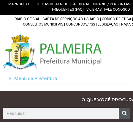
MAPA DO SITE
|
TECLAS DE ATALHO
|
AJUDA AO USUÁRIO / PERGUNTAS
FREQUENTES (FAQ)
|
V-LIBRAS
|
FALE CONOSCO
DIÁRIO OFICIAL
|
CARTA DE SERVIÇOS AO USUÁRIO
|
CÓDIGO DE ÉTICA
|
CONSELHOS MUNICIPAIS
|
CONCURSOS/PSS
|
LEGISLAÇÃO
|
RADAR
Menu da Prefeitura
O QUE VOCÊ PROCUR