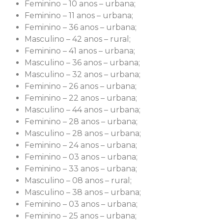
Feminino – 10 anos – urbana;
Feminino – 11 anos – urbana;
Feminino – 36 anos – urbana;
Masculino – 42 anos – rural;
Feminino – 41 anos – urbana;
Masculino – 36 anos – urbana;
Masculino – 32 anos – urbana;
Feminino – 26 anos – urbana;
Feminino – 22 anos – urbana;
Masculino – 44 anos – urbana;
Feminino – 28 anos – urbana;
Masculino – 28 anos – urbana;
Feminino – 24 anos – urbana;
Feminino – 03 anos – urbana;
Feminino – 33 anos – urbana;
Masculino – 08 anos – rural;
Masculino – 38 anos – urbana;
Feminino – 03 anos – urbana;
Feminino – 25 anos – urbana;