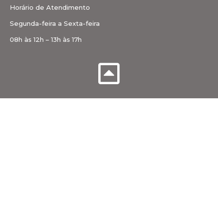
Horário de Atendimento
Segunda-feira a Sexta-feira
08h às 12h – 13h às 17h