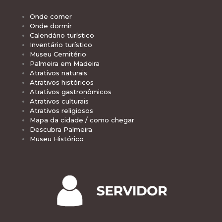
Onde comer
Onde dormir
Calendário turístico
Inventário turístico
Museu Cemitério
Palmeira em Madeira
Atrativos naturais
Atrativos históricos
Atrativos gastronômicos
Atrativos culturais
Atrativos religiosos
Mapa da cidade / como chegar
Descubra Palmeira
Museu Histórico