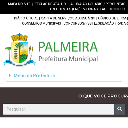
MAPA DO SITE
|
TECLAS DE ATALHO
|
AJUDA AO USUÁRIO / PERGUNTAS
FREQUENTES (FAQ)
|
V-LIBRAS
|
FALE CONOSCO
DIÁRIO OFICIAL
|
CARTA DE SERVIÇOS AO USUÁRIO
|
CÓDIGO DE ÉTICA
|
CONSELHOS MUNICIPAIS
|
CONCURSOS/PSS
|
LEGISLAÇÃO
|
RADAR
Menu da Prefeitura
O QUE VOCÊ PROCUR