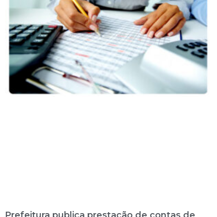
Prefeitura publica prestação de contas de