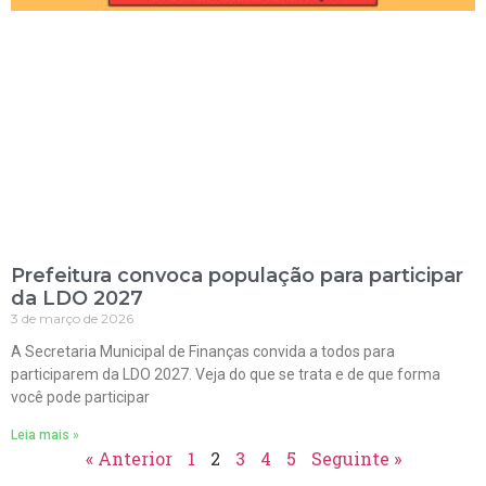
Prefeitura convoca população para participar
da LDO 2027
3 de março de 2026
A Secretaria Municipal de Finanças convida a todos para
participarem da LDO 2027. Veja do que se trata e de que forma
você pode participar
Leia mais »
« Anterior
1
2
3
4
5
Seguinte »