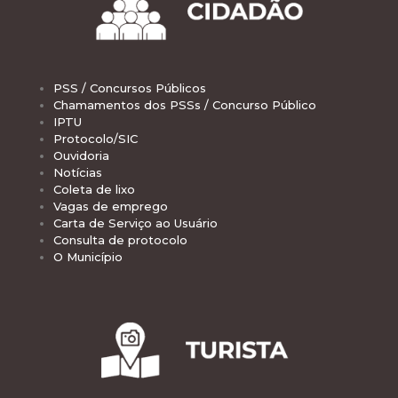
PSS / Concursos Públicos
Chamamentos dos PSSs / Concurso Público
IPTU
Protocolo/SIC
Ouvidoria
Notícias
Coleta de lixo
Vagas de emprego
Carta de Serviço ao Usuário
Consulta de protocolo
O Município