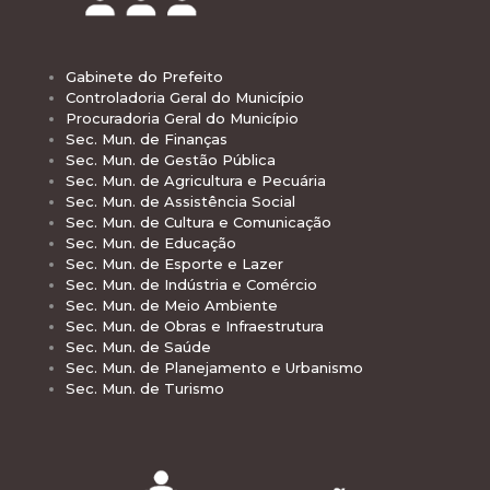
Gabinete do Prefeito
Controladoria Geral do Município
Procuradoria Geral do Município
Sec. Mun. de Finanças
Sec. Mun. de Gestão Pública
Sec. Mun. de Agricultura e Pecuária
Sec. Mun. de Assistência Social
Sec. Mun. de Cultura e Comunicação
Sec. Mun. de Educação
Sec. Mun. de Esporte e Lazer
Sec. Mun. de Indústria e Comércio
Sec. Mun. de Meio Ambiente
Sec. Mun. de Obras e Infraestrutura
Sec. Mun. de Saúde
Sec. Mun. de Planejamento e Urbanismo
Sec. Mun. de Turismo