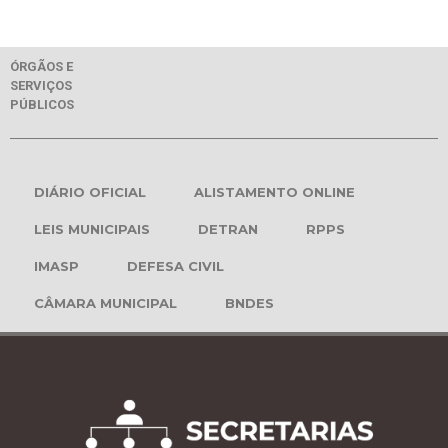
ÓRGÃOS E
SERVIÇOS
PÚBLICOS
DIÁRIO OFICIAL
ALISTAMENTO ONLINE
LEIS MUNICIPAIS
DETRAN
RPPS
IMASP
DEFESA CIVIL
CÂMARA MUNICIPAL
BNDES