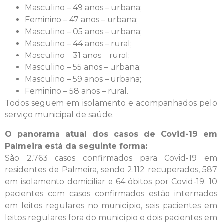
Masculino – 49 anos – urbana;
Feminino – 47 anos – urbana;
Masculino – 05 anos – urbana;
Masculino – 44 anos – rural;
Masculino – 31 anos – rural;
Masculino – 55 anos – urbana;
Masculino – 59 anos – urbana;
Feminino – 58 anos – rural.
Todos seguem em isolamento e acompanhados pelo
serviço municipal de saúde.
O panorama atual dos casos de Covid-19 em
Palmeira está da seguinte forma:
São 2.763 casos confirmados para Covid-19 em
residentes de Palmeira, sendo 2.112 recuperados, 587
em isolamento domiciliar e 64 óbitos por Covid-19. 10
pacientes com casos confirmados estão internados
em leitos regulares no município, seis pacientes em
leitos regulares fora do município e dois pacientes em