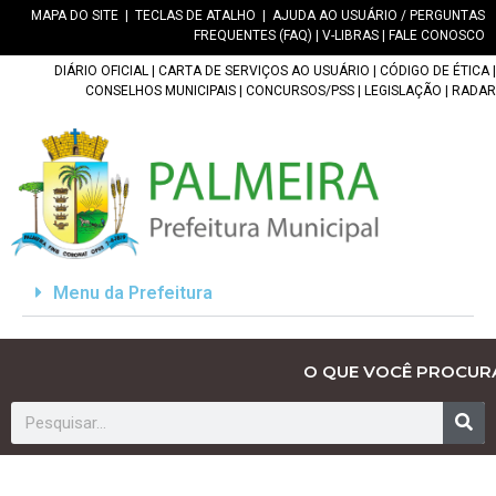
MAPA DO SITE
|
TECLAS DE ATALHO
|
AJUDA AO USUÁRIO / PERGUNTAS
FREQUENTES (FAQ)
|
V-LIBRAS
|
FALE CONOSCO
DIÁRIO OFICIAL
|
CARTA DE SERVIÇOS AO USUÁRIO
|
CÓDIGO DE ÉTICA
|
CONSELHOS MUNICIPAIS
|
CONCURSOS/PSS
|
LEGISLAÇÃO
|
RADAR
Menu da Prefeitura
O QUE VOCÊ PROCUR