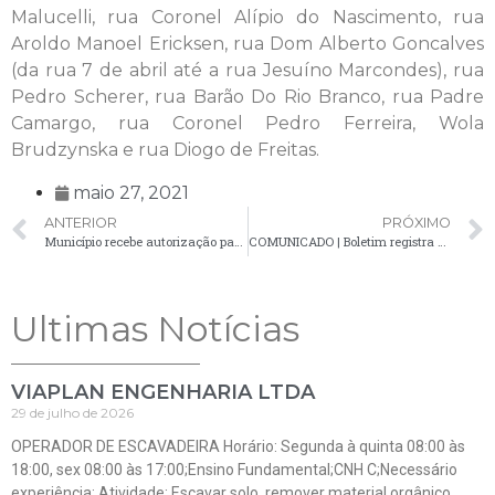
Malucelli, rua Coronel Alípio do Nascimento, rua
Aroldo Manoel Ericksen, rua Dom Alberto Goncalves
(da rua 7 de abril até a rua Jesuíno Marcondes), rua
Pedro Scherer, rua Barão Do Rio Branco, rua Padre
Camargo, rua Coronel Pedro Ferreira, Wola
Brudzynska e rua Diogo de Freitas.
maio 27, 2021
ANTERIOR
PRÓXIMO
Município recebe autorização para manter soro antiofídico em estoque
COMUNICADO | Boletim registra 47 novos casos positivos de Covid-19 em Palmeira
Ultimas Notícias
VIAPLAN ENGENHARIA LTDA
29 de julho de 2026
OPERADOR DE ESCAVADEIRA Horário: Segunda à quinta 08:00 às
18:00, sex 08:00 às 17:00;Ensino Fundamental;CNH C;Necessário
experiência; Atividade: Escavar solo, remover material orgânico