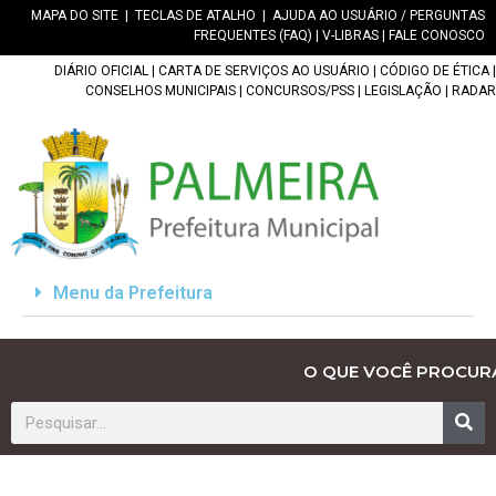
MAPA DO SITE
|
TECLAS DE ATALHO
|
AJUDA AO USUÁRIO / PERGUNTAS
FREQUENTES (FAQ)
|
V-LIBRAS
|
FALE CONOSCO
DIÁRIO OFICIAL
|
CARTA DE SERVIÇOS AO USUÁRIO
|
CÓDIGO DE ÉTICA
|
CONSELHOS MUNICIPAIS
|
CONCURSOS/PSS
|
LEGISLAÇÃO
|
RADAR
Menu da Prefeitura
O QUE VOCÊ PROCUR